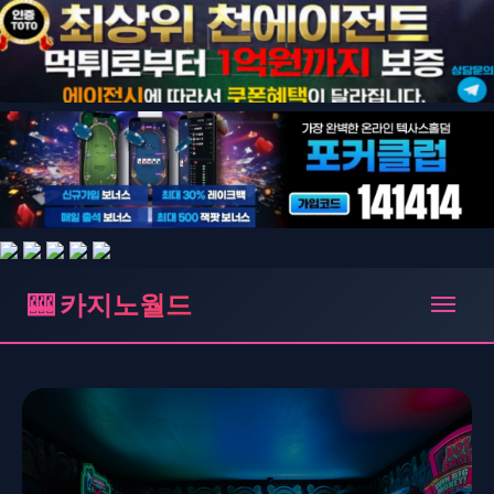
🎰 카지노월드