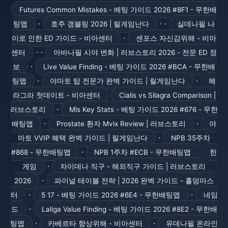
Futures Common Mistakes - 베팅 가이드 2026 #8F1 - 무한배
·
· ·
팅맵
호주 갬블링 2026 | 릴게임난다
실데나필 나
·
이로 인한 ED 가이드 - 비아센터
센포스 자신감위해 - 비아
· ·
센터
아바나필 시야 변화 | 러브스토리 2026 - 전문 ED 정
·
보
Live Value Finding - 베팅 가이드 2026 #BCA - 무한배
·
·
팅맵
야마토 탑 전문가 완벽 가이드 | 릴게임난다
헤
라그라 첫데이트 - 비아센터
Cialis vs Silagra Comparison |
·
러브스토리
Mls Key Stats - 베팅 가이드 2026 #676 - 무한
·
·
배팅맵
Prostate 환자 Mvix Review | 러브스토리
야
·
마토 VVIP 혜택 완벽 가이드 | 릴게임난다
NPB 35주차
·
#868 - 무한배팅맵
NPB 1주차 #ECB - 무한배팅맵
한
·
게임
자이데나 직구 - 해외직구 가이드 | 러브스토리
·
2026
파이널 테이블 전략 | 2026 완벽 가이드 - 홀덤마스
·
·
터
5 17 - 베팅 가이드 2026 #6E4 - 무한배팅맵
네임
·
드
Laliga Value Finding - 베팅 가이드 2026 #8E2 - 무한배
·
·
팅맵
카베르타 향상위해 - 비아센터
유데나필 온라인