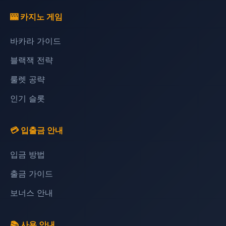
🎰 카지노 게임
바카라 가이드
블랙잭 전략
룰렛 공략
인기 슬롯
💳 입출금 안내
입금 방법
출금 가이드
보너스 안내
📚 사용 안내