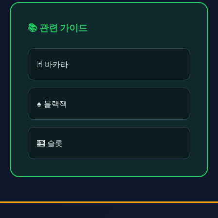
📚 관련 가이드
🃏 바카라
♠️ 블랙잭
🎰 슬롯