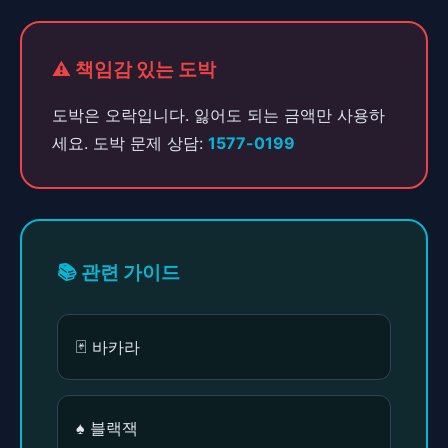
⚠️ 책임감 있는 도박
도박은 오락입니다. ​잃어도 되는 금액만 사용하
세요. ​​도박 문제 상담:
1577-0199
📚 관련 가이드
🃏 바카라
♠️ 블랙잭