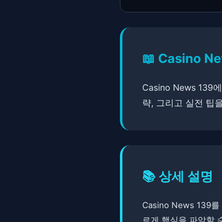
📖 Casino N
Casino News 1
략, 그리고 실전 팁
📚 상세 설명
Casino News 
르게 핵심을 파악할 