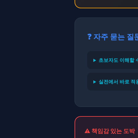
❓ 자주 묻는 질
초보자도 이해할 
실전에서 바로 적
⚠️ 책임감 있는 도박