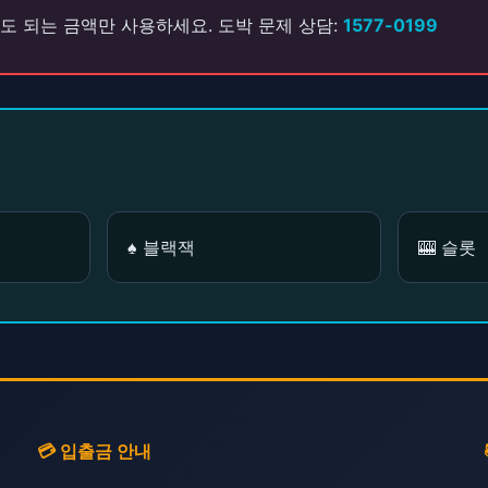
도 되는 금액만 사용하세요. ​도박 문제 상담:
1577-0199
♠️ 블랙잭
🎰 슬롯
💳 입출금 안내