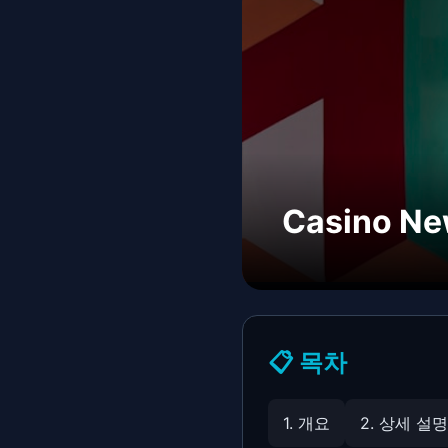
Casino N
📋 목차
1. ​개요
2. ​​상세 설명