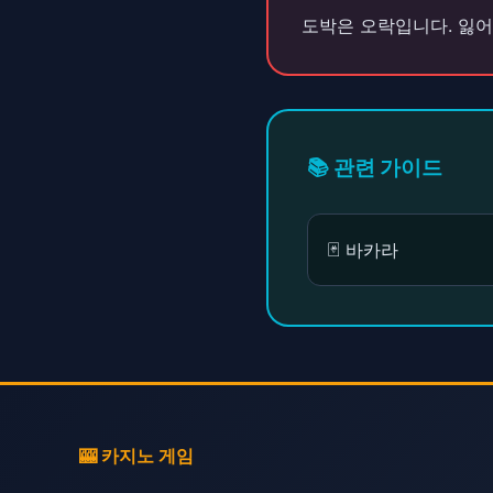
도박은 오락입니다. 잃어
📚 관련 가이드
🃏 바카라
🎰 카지노 게임