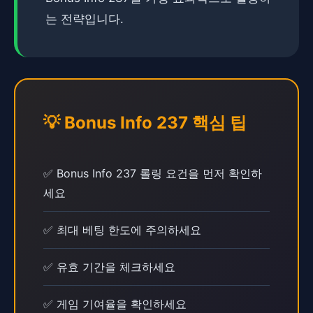
는 전략입니다.
💡 Bonus Info 237 핵심 팁
✅ Bonus Info 237 롤링 요건을 먼저 확인하
세요
✅ 최대 베팅 한도에 주의하세요
✅ 유효 기간을 체크하세요
✅ 게임 기여율을 확인하세요