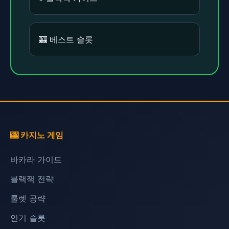
🎰 베스트 슬롯
🎰 카지노 게임
바카라 가이드
블랙잭 전략
룰렛 공략
인기 슬롯