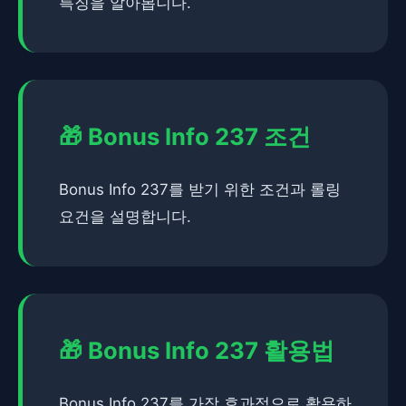
특징을 알아봅니다.
🎁 Bonus Info 237 조건
Bonus Info 237를 받기 위한 조건과 롤링
요건을 설명합니다.
🎁 Bonus Info 237 활용법
Bonus Info 237를 가장 효과적으로 활용하