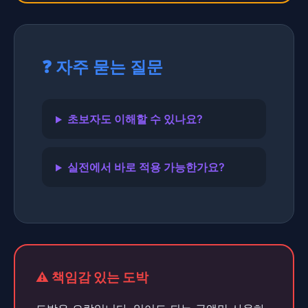
❓ 자주 묻는 질문
초보자도 이해할 수 있나요?
실전에서 바로 적용 가능한가요?
⚠️ 책임감 있는 도박