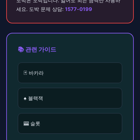
도박은 오락입니다. ​​잃어도 되는 금액만 사용하
세요. ​도박 문제 상담:
1577-0199
📚 관련 가이드
🃏 바카라
♠️ 블랙잭
🎰 슬롯