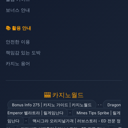
보너스 안내
📚 활용 안내
안전한 이용
책임감 있는 도박
카지노 용어
🎰 카지노월드
· ·
Bonus Info 275 | 카지노 가이드 | 카지노월드
Dragon
·
Emperor 벨라트라 | 릴게임난다
Mines Tips Spribe | 릴게
·
임난다
맥시그라 오리지널가격 | 러브스토리 - ED 전문 정