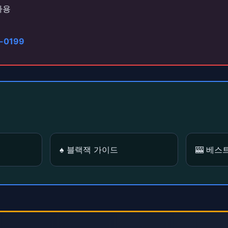
사용
-0199
♠️ 블랙잭 가이드
🎰 베스