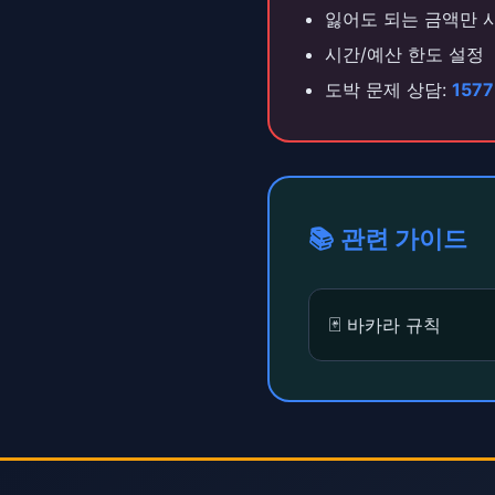
잃어도 되는 금액만 
시간/예산 한도 설정
도박 문제 상담:
1577
📚 관련 가이드
🃏 바카라 규칙