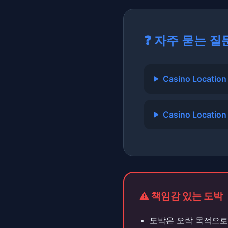
❓ 자주 묻는 질
Casino Locat
Casino Locati
⚠️ 책임감 있는 도박
도박은 오락 목적으