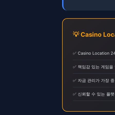
💡 Casino Lo
✅ Casino Locatio
✅ 책임감 있는 게임을
✅ 자금 관리가 가장 
✅ 신뢰할 수 있는 플