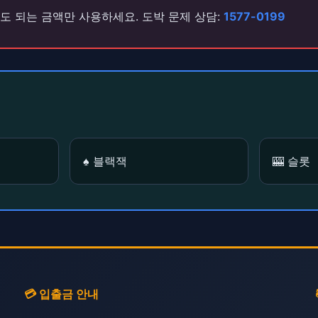
 되는 금액만 사용하세요. ​​도박 문제 상담:
1577-0199
♠️ 블랙잭
🎰 슬롯
💳 입출금 안내