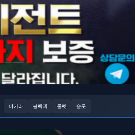
바카라
블랙잭
룰렛
슬롯