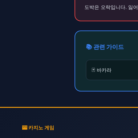
도박은 오락입니다. 잃어도
📚 관련 가이드
🃏 바카라
🎰 카지노 게임