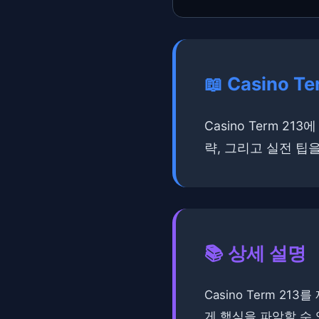
📖 Casino T
Casino Term 2
략, 그리고 실전 팁
📚 상세 설명
Casino Term 
게 핵심을 파악할 수