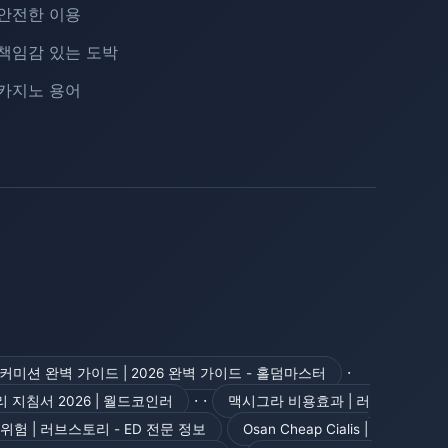
안전한 이용
책임감 있는 도박
카지노 용어
·
커미션 완벽 가이드 | 2026 완벽 가이드 - 홀덤마스터
· ·
 지침서 2026 | 월드코인러
맥시그라 비용효과 | 러
험 | 러브스토리 - ED 전문 정보
Osan Cheap Cialis |