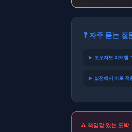
❓ 자주 묻는 질
초보자도 이해할 
실전에서 바로 적
⚠️ 책임감 있는 도박