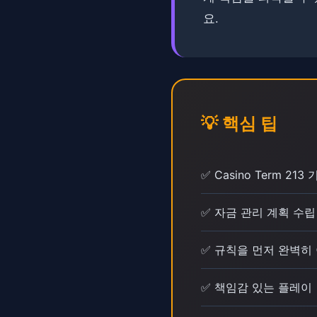
요.
💡 핵심 팁
✅ Casino Term 21
✅ 자금 관리 계획 수립
✅ 규칙을 먼저 완벽히
✅ 책임감 있는 플레이