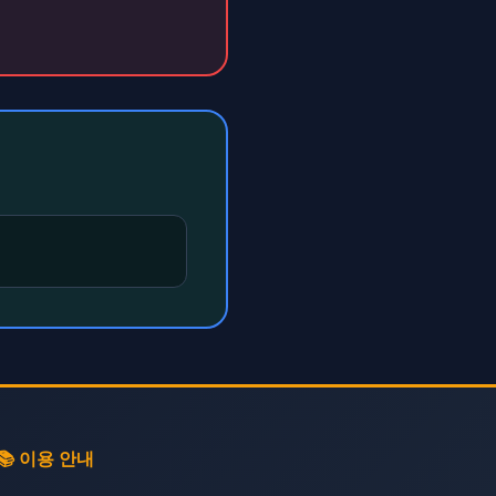
📚 이용 안내