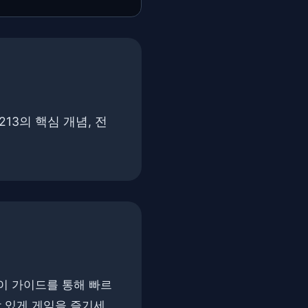
 213의 핵심 개념, 전
 이 가이드를 통해 빠르
감 있게 게임을 즐기세