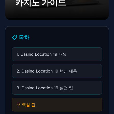
카지노 가이드
📋 목차
1. Casino Location 19 개요
2. ​Casino Location 19 핵심 내용
3. Casino Location 19 실전 팁
💡 핵심 팁