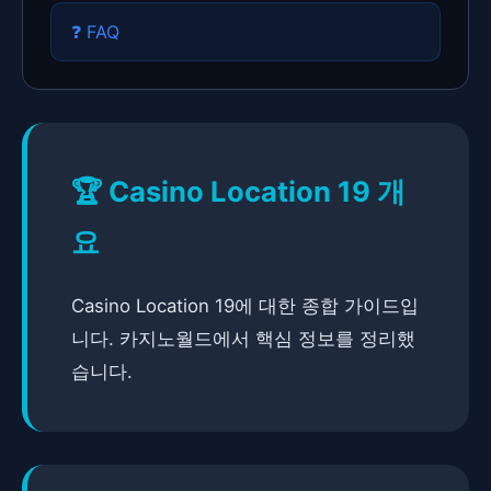
❓ FAQ
🏆 Casino Location 19 개
요
Casino Location 19에 대한 종합 가이드입
니다. ​카지노월드에서 핵심 정보를 정리했
습니다.