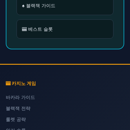
♠️ 블랙잭 가이드
🎰 베스트 슬롯
🎰 카지노 게임
바카라 가이드
블랙잭 전략
룰렛 공략