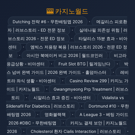
🎰 카지노월드
·
Dutching 전략 #6 - 무한배팅맵 2026
메갈리스 피로환
·
자 | 러브스토리 - ED 전문 정보
실데나필 의존성 위험 | 러
·
브스토리 2026 - 전문 ED 정보
타달리스 15분 효과 - 비아
·
센터
엠빅스 저용량 복용 | 러브스토리 2026 - 전문 ED 정
·
보
아시안 북메이커 비교 2026 | 월드코인러
비고라
·
·
응급상황 - 비아센터
Fruit Slot BTG | 릴게임난다
박
·
스 넘버 완벽 가이드 | 2026 완벽 가이드 - 홀덤마스터
레비
·
트라 좌식 생활 - 비아센터
Casino Review 299 | 카지노 가
·
이드 | 카지노월드
Gwangmyeong Prp Treatment | 러브스
·
토리
시알리스 효과 증진 - 비아센터
Vidalista vs
·
Sildenafil For Diabetics | 러브스토리
Dortmund #10 - 무한
·
·
배팅맵 2026
영화블랙잭
A League 3 - 베팅 가이드
·
2026 #DBC - 무한배팅맵
카지노 결제 보안 | 카지노월드
·
·
2026
Cholesterol 환자 Cialis Interaction | 러브스토리