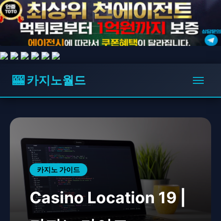
🎰 카지노월드
카지노 가이드
Casino Location 19 |