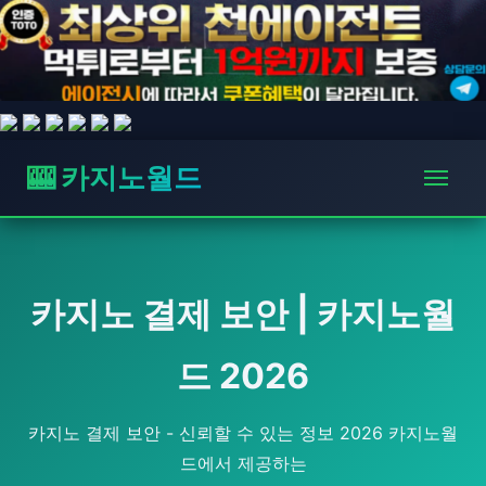
🎰 카지노월드
카지노 결제 보안 | 카지노월
드 2026
카지노 결제 보안 - 신뢰할 수 있는 정보 2026 카지노월
드에서 제공하는