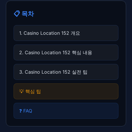
📋 목차
1. ​​Casino Location 152 개요
2. ​​Casino Location 152 핵심 내용
3. ​​Casino Location 152 실전 팁
💡 핵심 팁
❓ FAQ