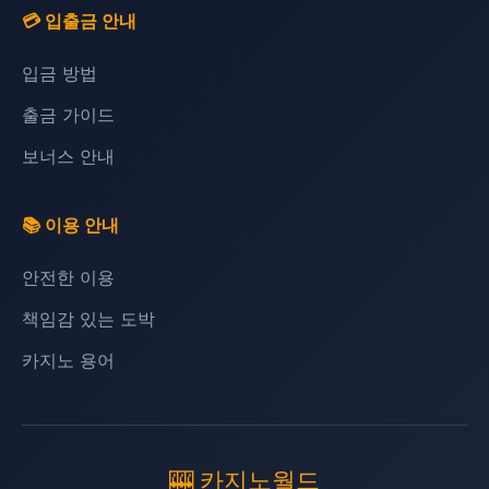
💳 입출금 안내
입금 방법
출금 가이드
보너스 안내
📚 이용 안내
안전한 이용
책임감 있는 도박
카지노 용어
🎰 카지노월드