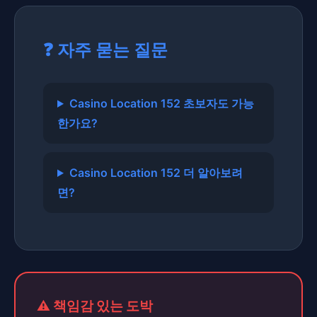
❓ 자주 묻는 질문
Casino Location 152 초보자도 가능
한가요?
Casino Location 152 더 알아보려
면?
⚠️ 책임감 있는 도박