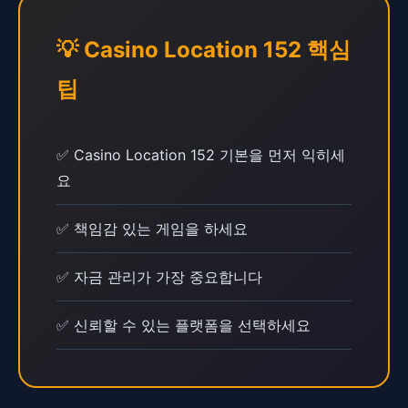
💡 Casino Location 152 핵심
팁
✅ Casino Location 152 기본을 먼저 익히세
요
✅ 책임감 있는 게임을 하세요
✅ 자금 관리가 가장 중요합니다
✅ 신뢰할 수 있는 플랫폼을 선택하세요