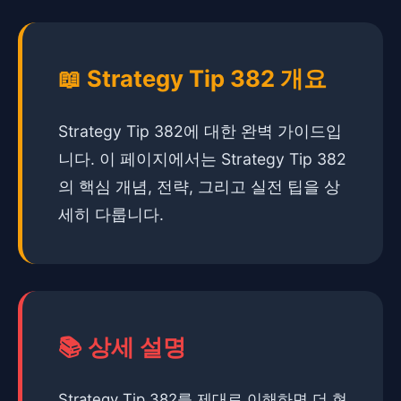
📖 Strategy Tip 382 개요
Strategy Tip 382에 대한 완벽 가이드입
니다. ​이 페이지에서는 Strategy Tip 382
의 핵심 개념, 전략, 그리고 실전 팁을 상
세히 다룹니다.
📚 상세 설명
Strategy Tip 382를 제대로 이해하면 더 현