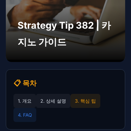
Strategy Tip 382 | 카
지노 가이드
📋 목차
1. 개요
2. ​​상세 설명
3. ​​핵심 팁
4. FAQ