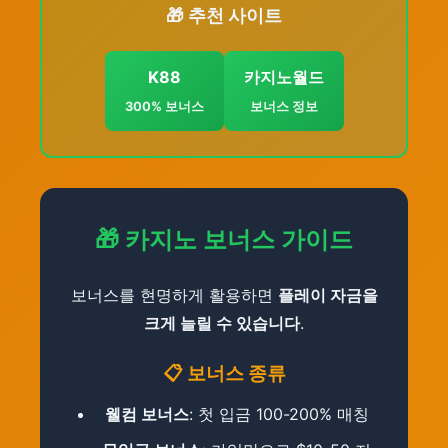
🎁 추천 사이트
K88
카지노월드
300% 보너스
보너스 정보
🎁 카지노 보너스 가이드
보너스를 현명하게 활용하면
플레이 자금을
크게 늘릴 수 있습니다
.
📋 보너스 종류
웰컴 보너스
: 첫 입금 100-200% 매칭