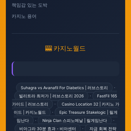
책임감 있는 도박
카지노 용어
🎰 카지노월드
·
Suhagra vs Avanafil For Diabetics | 러브스토리
·
빌리트라 최저가 | 러브스토리 2026
FastFil 165
·
가이드 | 러브스토리
Casino Location 32 | 카지노 가
·
이드 | 카지노월드
Epic Treasure Stakelogic | 릴게
·
·
임난다
Ninja Clan 스피노메날 | 릴게임난다
·
비아그라 30분 효과 - 비아센터
자금 회복 전략