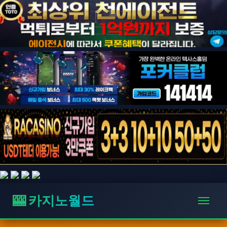
🎰 카지노월드