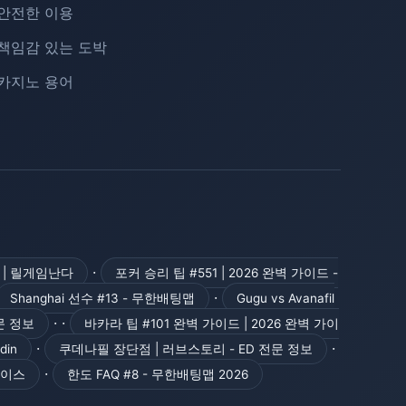
안전한 이용
책임감 있는 도박
카지노 용어
·
 | 릴게임난다
포커 승리 팁 #551 | 2026 완벽 가이드 -
·
Shanghai 선수 #13 - 무한배팅맵
Gugu vs Avanafil
· ·
문 정보
바카라 팁 #101 완벽 가이드 | 2026 완벽 가이
·
·
din
쿠데나필 장단점 | 러브스토리 - ED 전문 정보
·
이스
한도 FAQ #8 - 무한배팅맵 2026