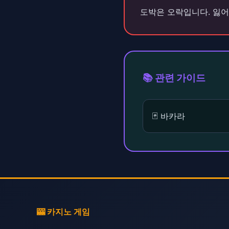
도박은 오락입니다. 잃어
📚 관련 가이드
🃏 바카라
🎰 카지노 게임