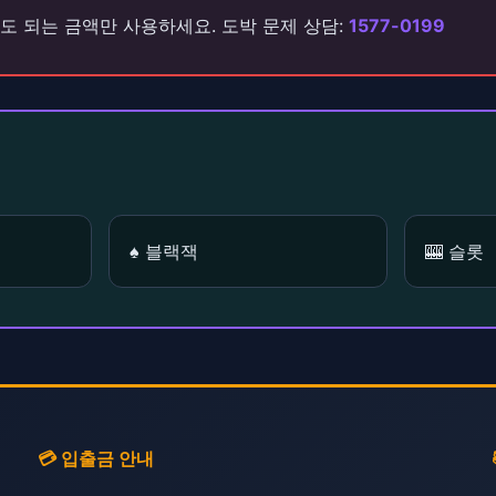
도 되는 금액만 사용하세요. 도박 문제 상담:
1577-0199
♠️ 블랙잭
🎰 슬롯
💳 입출금 안내