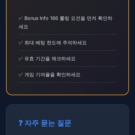
✅ Bonus Info 186 롤링 요건을 먼저 확인하
세요
✅ 최대 베팅 한도에 주의하세요
✅ 유효 기간을 체크하세요
✅ 게임 기여율을 확인하세요
❓ 자주 묻는 질문