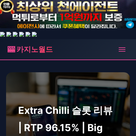
🎰 카지노월드
Extra Chilli 슬롯 리뷰
| RTP 96.15% | Big