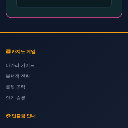
🎰 카지노 게임
바카라 가이드
블랙잭 전략
룰렛 공략
인기 슬롯
💳 입출금 안내