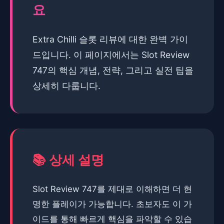
요
Extra Chilli 슬롯 리뷰에 대한 완벽 가이
드입니다. ​​이 페이지에서는 Slot Review
747의 핵심 개념, 전략, 그리고 실전 팁을
상세히 다룹니다.
📚 상세 설명
Slot Review 747를 제대로 이해하면 더 현
명한 플레이가 가능합니다. ​초보자도 이 가
이드를 통해 빠르게 핵심을 파악할 수 있습