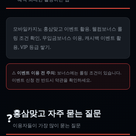
모바일카지노 홍삼맞고 이벤트 활용. 웰컴보너스 롤
링 조건 확인, 무입금보너스 이용, 캐시백 이벤트 활
용, VIP 등급 쌓기.
⚠️
이벤트 이용 전 주의:
보너스에는 롤링 조건이 있습니다.
이벤트 신청 전 반드시 약관을 확인하세요.
홍삼맞고 자주 묻는 질문
❓
이용자들이 가장 많이 묻는 질문