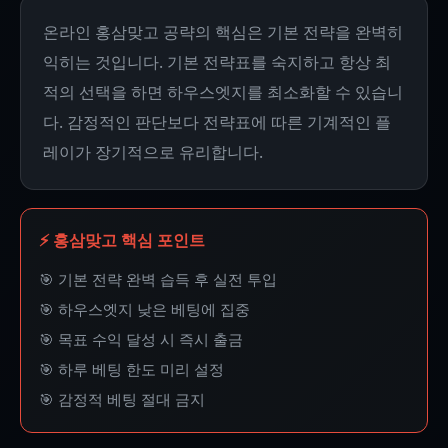
온라인 홍삼맞고 공략의 핵심은 기본 전략을 완벽히
익히는 것입니다. 기본 전략표를 숙지하고 항상 최
적의 선택을 하면 하우스엣지를 최소화할 수 있습니
다. 감정적인 판단보다 전략표에 따른 기계적인 플
레이가 장기적으로 유리합니다.
⚡ 홍삼맞고 핵심 포인트
🎯 기본 전략 완벽 습득 후 실전 투입
🎯 하우스엣지 낮은 베팅에 집중
🎯 목표 수익 달성 시 즉시 출금
🎯 하루 베팅 한도 미리 설정
🎯 감정적 베팅 절대 금지