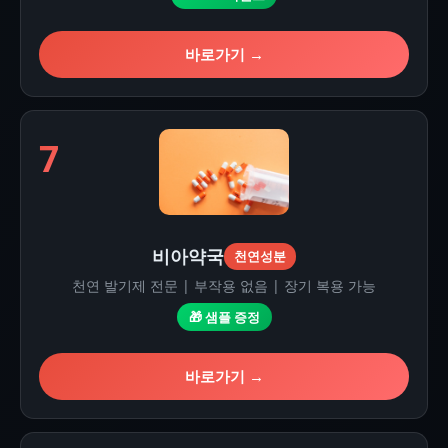
바로가기 →
7
비아약국
천연성분
천연 발기제 전문 | 부작용 없음 | 장기 복용 가능
🎁 샘플 증정
바로가기 →