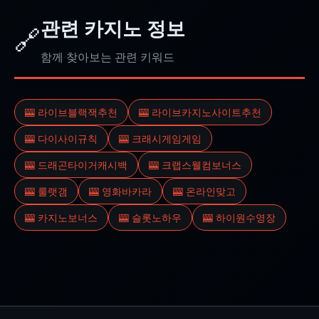
처리됩니다. 비트코인이나 테더 출금은 더 빠르게 처
리되는 경우가 많습니다.
관련 카지노 정보
🔗
함께 찾아보는 관련 키워드
🎰 라이브블랙잭추천
🎰 라이브카지노사이트추천
🎰 다이사이규칙
🎰 크래시게임게임
🎰 드래곤타이거캐시백
🎰 크랩스웰컴보너스
🎰 룰랫갬
🎰 영화바카라
🎰 온라인맞고
🎰 카지노보너스
🎰 슬롯노하우
🎰 하이원수영장