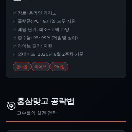
✅ 장르: 온라인 카지노
✅ 플랫폼: PC · 모바일 모두 지원
✅ 베팅 단위: 최소~고액 다양
✅ 환수율: 95~99% (게임별 상이)
✅ 라이브 딜러: 지원
✅ 업데이트: 2026년 8월 2주차 기준
환수율
라이브
모바일
홍삼맞고 공략법
🎯
고수들의 실전 전략