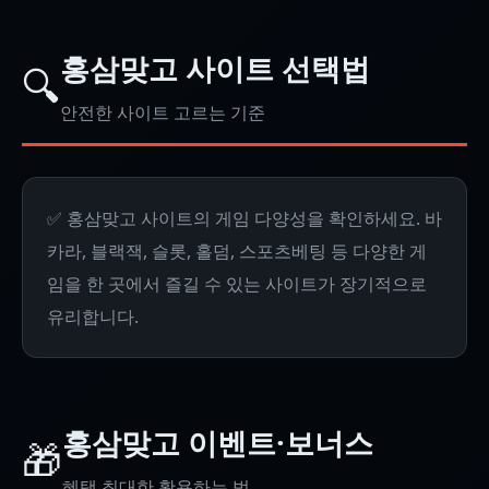
홍삼맞고 사이트 선택법
🔍
안전한 사이트 고르는 기준
✅ 홍삼맞고 사이트의 게임 다양성을 확인하세요. 바
카라, 블랙잭, 슬롯, 홀덤, 스포츠베팅 등 다양한 게
임을 한 곳에서 즐길 수 있는 사이트가 장기적으로
유리합니다.
홍삼맞고 이벤트·보너스
🎁
혜택 최대한 활용하는 법