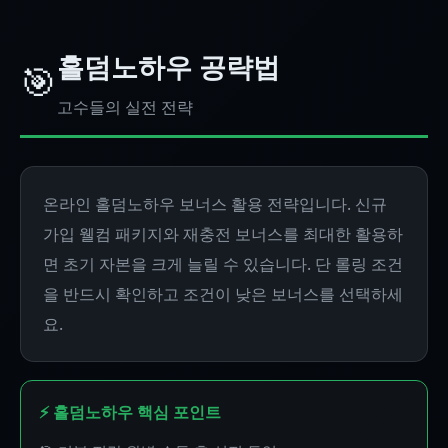
홀덤노하우 공략법
🎯
고수들의 실전 전략
온라인 홀덤노하우 보너스 활용 전략입니다. 신규
가입 웰컴 패키지와 재충전 보너스를 최대한 활용하
면 초기 자본을 크게 늘릴 수 있습니다. 단 롤링 조건
을 반드시 확인하고 조건이 낮은 보너스를 선택하세
요.
⚡ 홀덤노하우 핵심 포인트