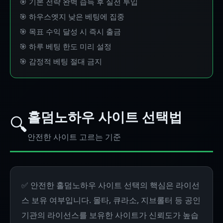
🎯 기본 전략 완벽 습득 후 실전 투입
🎯 하우스엣지 낮은 베팅에 집중
🎯 목표 수익 달성 시 즉시 출금
🎯 하루 베팅 한도 미리 설정
🎯 감정적 베팅 절대 금지
홀덤노하우 사이트 선택법
🔍
안전한 사이트 고르는 기준
✅ 안전한 홀덤노하우 사이트 선택의 핵심은 라이선
스 보유 여부입니다. 몰타, 큐라소, 지브롤터 등 공인
기관의 라이선스를 보유한 사이트가 신뢰도가 높습