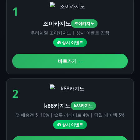
1
조이카지노
조이카지노
우리계열 조이카지노 | 상시 이벤트 진행
🎁 상시 이벤트
바로가기 →
2
k88카지노
k88카지노
첫·매충전 5~10% | 슬롯 리베이트 4% | 당일 페이백 5%
🎁 상시 이벤트