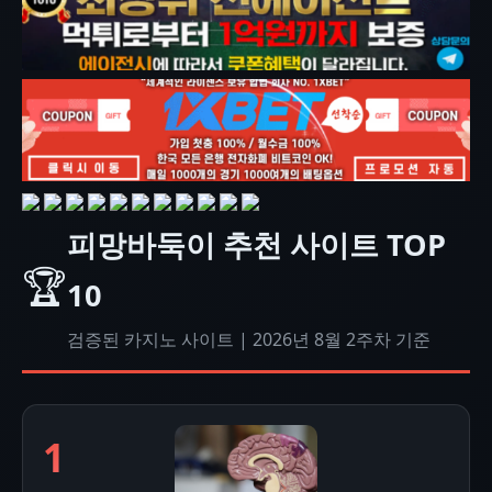
피망바둑이 추천 사이트 TOP
🏆
10
검증된 카지노 사이트 | 2026년 8월 2주차 기준
1