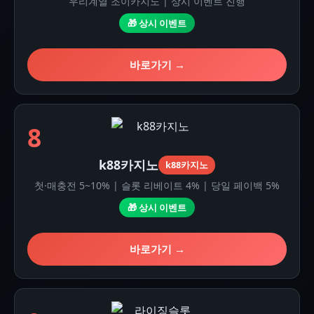
우리계열 조이카지노 | 상시 이벤트 진행
🎁 상시 이벤트
바로가기 →
8
k88카지노
k88카지노
첫·매충전 5~10% | 슬롯 리베이트 4% | 당일 페이백 5%
🎁 상시 이벤트
바로가기 →