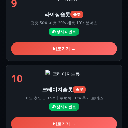
9
라이징슬롯
슬롯
첫충 50%·매충 20%·재충 10% 보너스
🎁 상시 이벤트
바로가기 →
10
크레이지슬롯
슬롯
매일 첫입금 15% | 두번째 10% 추가 보너스
🎁 상시 이벤트
바로가기 →