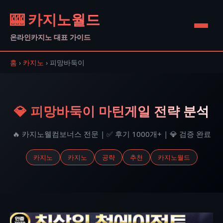
🎰 카지노월드
온라인카지노 대표 가이드
홈
›
카지노
› 피망바둑이
💎 피망바둑이 마틴게일 전략 분석
🔥 카지노웰컴보너스 전문 | ✅ 후기 1000개+ | 💎 검증 완료
카지노
카지노
공략
추천
카지노월드