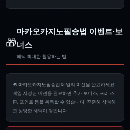
마카오카지노필승법 이벤트·보
🎁
너스
혜택 최대한 활용하는 법
🎁 마카오카지노필승법 데일리 미션을 완료하세요.
매일 지정된 미션을 완료하면 추가 보너스, 프리 스
핀, 포인트 등을 획득할 수 있습니다. 꾸준히 참여하
면 상당한 혜택이 쌓입니다.