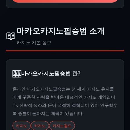
마카오카지노필승법 소개
📖
카지노 기본 정보
🎰
마카오카지노필승법 란?
온라인 마카오카지노필승법는 전 세계 카지노 유저들
에게 꾸준한 사랑을 받아온 대표적인 카지노 게임입니
다. 전략적 요소와 운이 적절히 결합되어 있어 연구할수
록 승률이 높아지는 매력이 있습니다.
카지노
카지노
카지노월드