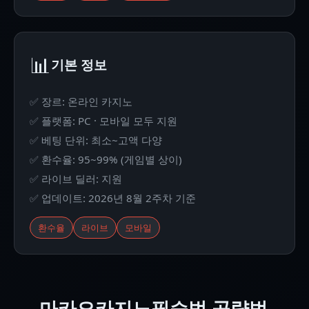
📊
기본 정보
✅ 장르: 온라인 카지노
✅ 플랫폼: PC · 모바일 모두 지원
✅ 베팅 단위: 최소~고액 다양
✅ 환수율: 95~99% (게임별 상이)
✅ 라이브 딜러: 지원
✅ 업데이트: 2026년 8월 2주차 기준
환수율
라이브
모바일
마카오카지노필승법 공략법