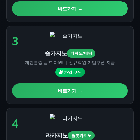
바로가기 →
3
솔카지노
카지노/베팅
개인롤링 콤프 0.6% | 신규회원 가입쿠폰 지급
🎁 가입 쿠폰
바로가기 →
4
라카지노
슬롯카지노