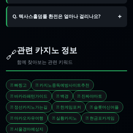
A. 물론입니다. 기본 규칙은 비교적 단순하여 초보자
도 쉽게 시작할 수 있습니다. 무료 버전으로 충분히
Q. 텍사스홀덤룰 환전은 얼마나 걸리나요?
연습한 후 소액 베팅을 시작하세요.
A. 검증된 사이트의 경우 출금 신청 후 24시간 이내에
처리됩니다. 비트코인이나 테더 출금은 더 빠르게 처
리되는 경우가 많습니다.
관련 카지노 정보
🔗
함께 찾아보는 관련 키워드
🃏 빠찡고
🃏 카지노중독예방사이트추천
🃏 바카라패턴가이드
🃏 백경
🃏 진짜야마토
🃏 정선카지노가는길
🃏 한게임포커
🃏 슬롯머신어플
🃏 마카오자유여행
🃏 실황카지노
🃏 현금포카게임
🃏 서울경마예상지