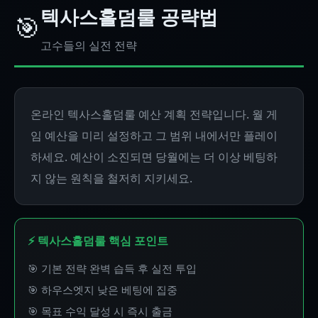
텍사스홀덤룰 공략법
🎯
고수들의 실전 전략
온라인 텍사스홀덤룰 예산 계획 전략입니다. 월 게
임 예산을 미리 설정하고 그 범위 내에서만 플레이
하세요. 예산이 소진되면 당월에는 더 이상 베팅하
지 않는 원칙을 철저히 지키세요.
⚡ 텍사스홀덤룰 핵심 포인트
🎯 기본 전략 완벽 습득 후 실전 투입
🎯 하우스엣지 낮은 베팅에 집중
🎯 목표 수익 달성 시 즉시 출금