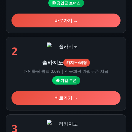
🎁 첫입금 보너스
바로가기 →
2
솔카지노
카지노/베팅
개인롤링 콤프 0.6% | 신규회원 가입쿠폰 지급
🎁 가입 쿠폰
바로가기 →
3