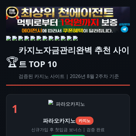
카지노자금관리완벽 추천 사이
🏆
트 TOP 10
검증된 카지노 사이트 | 2026년 8월 2주차 기준
1
파라오카지노
카지노
신규가입 후 첫입금 보너스 | 검증 완료