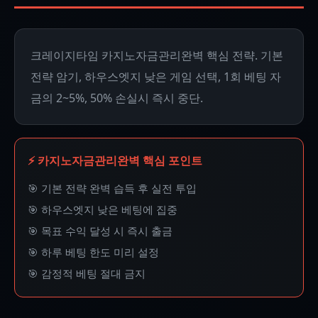
크레이지타임 카지노자금관리완벽 핵심 전략. 기본
전략 암기, 하우스엣지 낮은 게임 선택, 1회 베팅 자
금의 2~5%, 50% 손실시 즉시 중단.
⚡ 카지노자금관리완벽 핵심 포인트
🎯 기본 전략 완벽 습득 후 실전 투입
🎯 하우스엣지 낮은 베팅에 집중
🎯 목표 수익 달성 시 즉시 출금
🎯 하루 베팅 한도 미리 설정
🎯 감정적 베팅 절대 금지