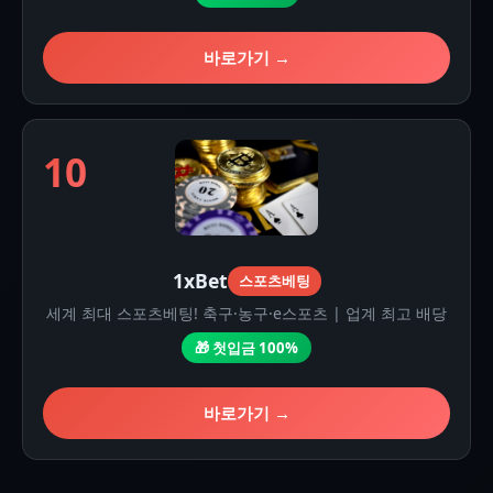
바로가기 →
10
1xBet
스포츠베팅
세계 최대 스포츠베팅! 축구·농구·e스포츠 | 업계 최고 배당
🎁 첫입금 100%
바로가기 →