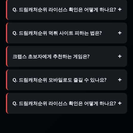
Q. 드림캐처순위 라이선스 확인은 어떻게 하나요?
A. 사이트 하단 푸터에서 라이선스 정보를 확인하고
해당 기관 사이트에서 직접 검증하세요. 몰타, 큐라
Q. 드림캐처순위 먹튀 사이트 피하는 법은?
소, 지브롤터 라이선스가 대표적입니다.
A. 공인 라이선스 보유 여부, 커뮤니티 출금 후기, 운
영 기간을 확인하세요. 도메인이 자주 바뀌거나 이벤
크랩스 초보자에게 추천하는 게임은?
트 조건이 불명확한 사이트는 피하세요.
바카라를 추천합니다. 규칙이 단순하고 하우스엣지
(1.06%)가 낮습니다. 뱅커에 베팅하는 것이 통계적으
Q. 드림캐처순위 모바일로도 즐길 수 있나요?
로 가장 유리합니다.
A. 네, 대부분의 온라인 카지노는 모바일 최적화가 되
어 있습니다. 전용 앱이나 모바일 브라우저로 PC와
Q. 드림캐처순위 라이선스 확인은 어떻게 하나요?
동일한 환경에서 즐길 수 있습니다.
A. 사이트 하단 푸터에서 라이선스 정보를 확인하고
해당 기관 사이트에서 직접 검증하세요. 몰타, 큐라