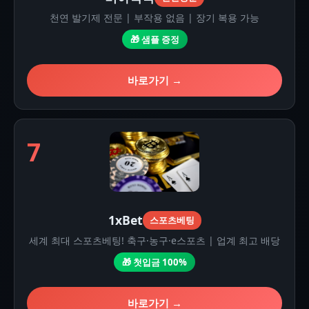
천연 발기제 전문 | 부작용 없음 | 장기 복용 가능
🎁 샘플 증정
바로가기 →
7
1xBet
스포츠베팅
세계 최대 스포츠베팅! 축구·농구·e스포츠 | 업계 최고 배당
🎁 첫입금 100%
바로가기 →