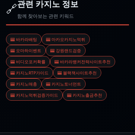
소, 지브롤터 라이선스가 대표적입니다.
관련 카지노 정보
🔗
함께 찾아보는 관련 키워드
🎰 바카라배팅
🎰 마카오카지노먹튀
🎰 오마하이벤트
🎰 강원랜드검증
🎰 비디오포커확률
🎰 바카라뱅커전략사이트추천
🎰 카지노RTP가이드
🎰 블랙잭사이트추천
🎰 카지노매충
🎰 카지노토너먼트
🎰 카지노먹튀검증가이드
🎰 카지노출금추천