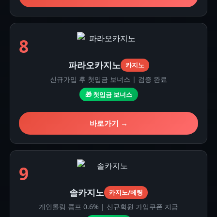
8
파라오카지노
카지노
신규가입 후 첫입금 보너스 | 검증 완료
🎁 첫입금 보너스
바로가기 →
9
솔카지노
카지노/베팅
개인롤링 콤프 0.6% | 신규회원 가입쿠폰 지급