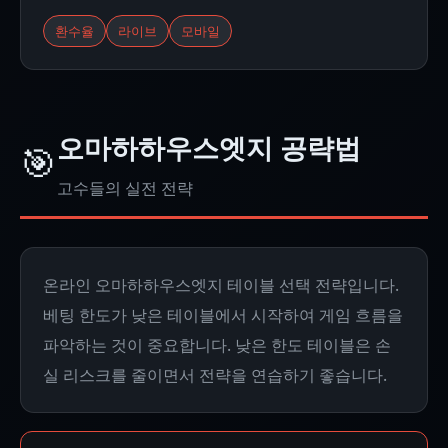
환수율
라이브
모바일
오마하하우스엣지 공략법
🎯
고수들의 실전 전략
온라인 오마하하우스엣지 테이블 선택 전략입니다.
베팅 한도가 낮은 테이블에서 시작하여 게임 흐름을
파악하는 것이 중요합니다. 낮은 한도 테이블은 손
실 리스크를 줄이면서 전략을 연습하기 좋습니다.