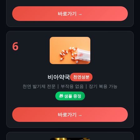
바로가기 →
6
비아약국
천연성분
천연 발기제 전문 | 부작용 없음 | 장기 복용 가능
🎁 샘플 증정
바로가기 →