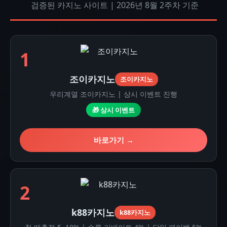
검증된 카지노 사이트 | 2026년 8월 2주차 기준
1
조이카지노
조이카지노
우리계열 조이카지노 | 상시 이벤트 진행
🎁 상시 이벤트
바로가기 →
2
k88카지노
k88카지노