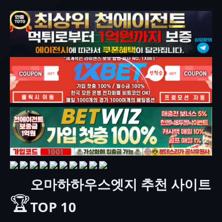
오마하하우스엣지 추천 사이트
🏆
TOP 10