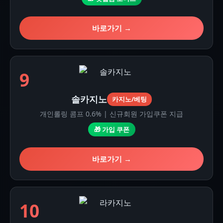
바로가기 →
9
솔카지노
카지노/베팅
개인롤링 콤프 0.6% | 신규회원 가입쿠폰 지급
🎁 가입 쿠폰
바로가기 →
10