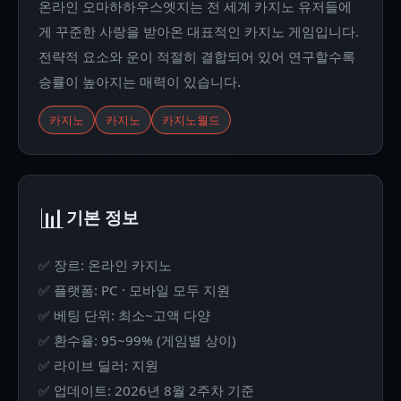
온라인 오마하하우스엣지는 전 세계 카지노 유저들에
게 꾸준한 사랑을 받아온 대표적인 카지노 게임입니다.
전략적 요소와 운이 적절히 결합되어 있어 연구할수록
승률이 높아지는 매력이 있습니다.
카지노
카지노
카지노월드
📊
기본 정보
✅ 장르: 온라인 카지노
✅ 플랫폼: PC · 모바일 모두 지원
✅ 베팅 단위: 최소~고액 다양
✅ 환수율: 95~99% (게임별 상이)
✅ 라이브 딜러: 지원
✅ 업데이트: 2026년 8월 2주차 기준