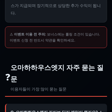
스가 지급되며 장기적으로 상당한 추가 수익이 됩니
다.
⚠️
이벤트 이용 전 주의:
보너스에는 롤링 조건이 있습니다.
이벤트 신청 전 반드시 약관을 확인하세요.
오마하하우스엣지 자주 묻는 질
❓
문
이용자들이 가장 많이 묻는 질문