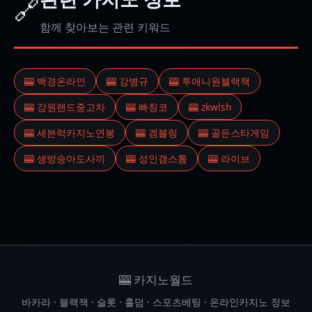
🔗
함께 찾아보는 관련 키워드
🎰 백경온라인
🎰 강병규
🎰 투애니원블랙잭
🎰 강원랜드중고차
🎰 빠칭코
🎰 zkwlsh
🎰 세븐럭카지노연봉
🎰 겜블링
🎰 골든스타게임
🎰 생방송아도사끼
🎰 성인갬스톰
🎰 라이브
🎰 카지노월드
바카라 · 블랙잭 · 슬롯 · 홀덤 · 스포츠베팅 · 온라인카지노 정보