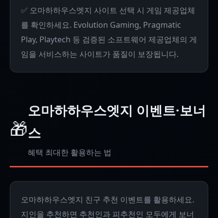
✅ 오마하하우스엣지 사이트 선택 시 게임 제공업체
를 확인하세요. Evolution Gaming, Pragmatic
Play, Playtech 등 검증된 소프트웨어 제공업체의 게
임을 서비스하는 사이트가 품질이 보장됩니다.
오마하하우스엣지 이벤트·보너
🎁
스
혜택 최대한 활용하는 법
오마하하우스엣지 친구 추천 이벤트를 활용하세요.
지인을 추천하면 추천인과 피추천인 모두에게 보너