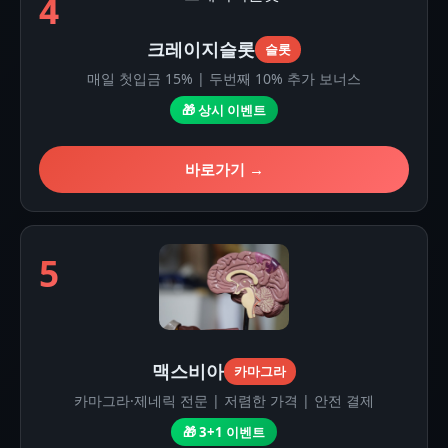
4
크레이지슬롯
슬롯
매일 첫입금 15% | 두번째 10% 추가 보너스
🎁 상시 이벤트
바로가기 →
5
맥스비아
카마그라
카마그라·제네릭 전문 | 저렴한 가격 | 안전 결제
🎁 3+1 이벤트