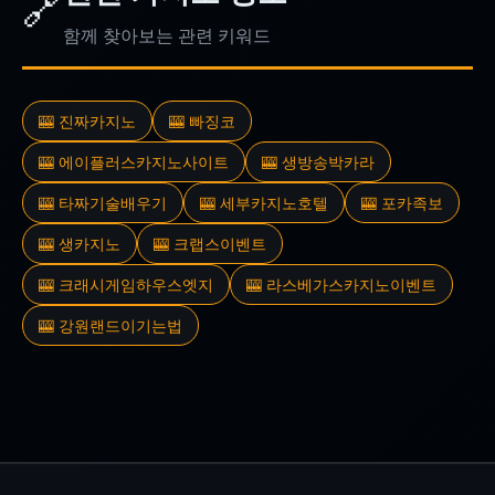
🔗
함께 찾아보는 관련 키워드
🎰 진짜카지노
🎰 빠징코
🎰 에이플러스카지노사이트
🎰 생방송박카라
🎰 타짜기술배우기
🎰 세부카지노호텔
🎰 포카족보
🎰 생카지노
🎰 크랩스이벤트
🎰 크래시게임하우스엣지
🎰 라스베가스카지노이벤트
🎰 강원랜드이기는법