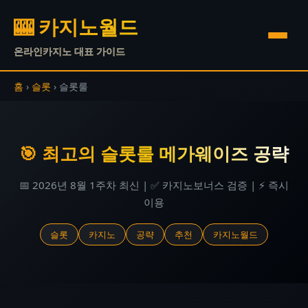
🎰 카지노월드
온라인카지노 대표 가이드
홈
›
슬롯
› 슬롯룰
🎯 최고의 슬롯룰 메가웨이즈 공략
📅 2026년 8월 1주차 최신 | ✅ 카지노보너스 검증 | ⚡ 즉시
이용
슬롯
카지노
공략
추천
카지노월드