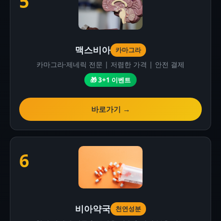
5
맥스비아
카마그라
카마그라·제네릭 전문 | 저렴한 가격 | 안전 결제
🎁 3+1 이벤트
바로가기 →
6
비아약국
천연성분