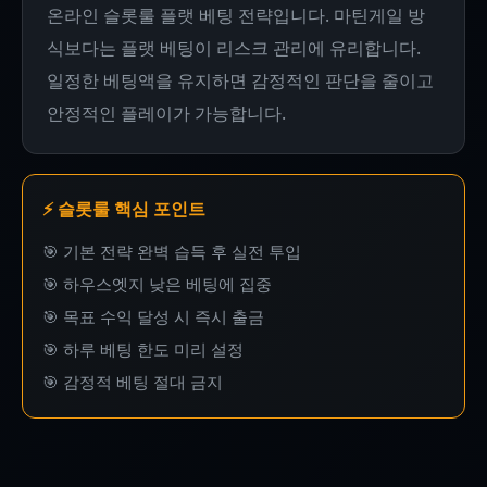
온라인 슬롯룰 플랫 베팅 전략입니다. 마틴게일 방
식보다는 플랫 베팅이 리스크 관리에 유리합니다.
일정한 베팅액을 유지하면 감정적인 판단을 줄이고
안정적인 플레이가 가능합니다.
⚡ 슬롯룰 핵심 포인트
🎯 기본 전략 완벽 습득 후 실전 투입
🎯 하우스엣지 낮은 베팅에 집중
🎯 목표 수익 달성 시 즉시 출금
🎯 하루 베팅 한도 미리 설정
🎯 감정적 베팅 절대 금지