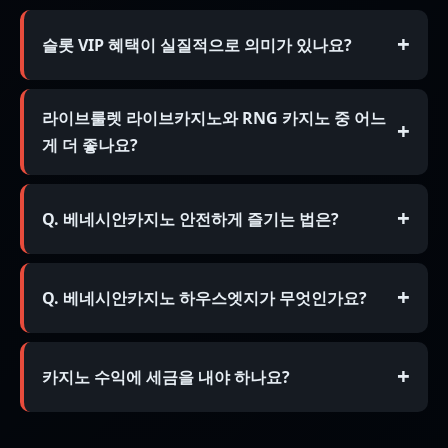
슬롯 VIP 혜택이 실질적으로 의미가 있나요?
골드 이상부터 전담 매니저, 높은 캐시백, 빠른 출금
라이브룰렛 라이브카지노와 RNG 카지노 중 어느
처리 등 실질적인 혜택이 제공됩니다.
게 더 좋나요?
라이브는 실제 딜러로 투명성이 높고, RNG는 독립
검증으로 공정성이 보장됩니다. 둘 다 공정하며 취향
Q. 베네시안카지노 안전하게 즐기는 법은?
에 따라 선택하세요.
A. 베팅 한도를 미리 설정하고 손실 시 감정적인 추가
베팅을 피하세요. 음주 상태에서는 절대 플레이하지
Q. 베네시안카지노 하우스엣지가 무엇인가요?
말고 정기적인 휴식을 취하세요.
A. 하우스엣지는 카지노가 장기적으로 얻는 이익의
비율입니다. 예를 들어 하우스엣지 1%라면 100원을
카지노 수익에 세금을 내야 하나요?
베팅했을 때 장기적으로 1원이 카지노 수익이 됩니
국가마다 다릅니다. 한국은 해외 카지노 이용 자체가
다.