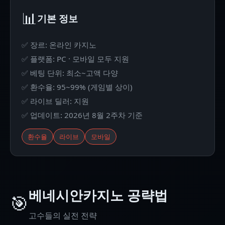
📊
기본 정보
✅ 장르: 온라인 카지노
✅ 플랫폼: PC · 모바일 모두 지원
✅ 베팅 단위: 최소~고액 다양
✅ 환수율: 95~99% (게임별 상이)
✅ 라이브 딜러: 지원
✅ 업데이트: 2026년 8월 2주차 기준
환수율
라이브
모바일
베네시안카지노 공략법
🎯
고수들의 실전 전략