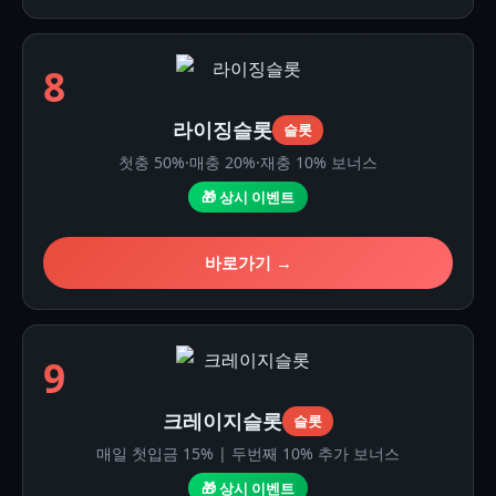
8
라이징슬롯
슬롯
첫충 50%·매충 20%·재충 10% 보너스
🎁 상시 이벤트
바로가기 →
9
크레이지슬롯
슬롯
매일 첫입금 15% | 두번째 10% 추가 보너스
🎁 상시 이벤트