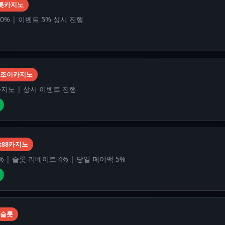
롯카지노
0% | 이벤트 5% 상시 진행
조이카지노
지노 | 상시 이벤트 진행
k88카지노
% | 슬롯 리베이트 4% | 당일 페이백 5%
슬롯