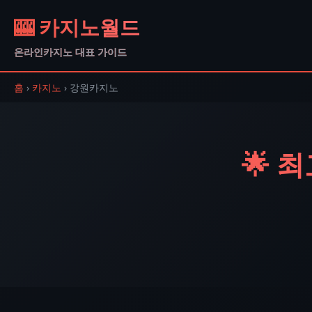
🎰 카지노월드
온라인카지노 대표 가이드
홈
›
카지노
› 강원카지노
🌟 