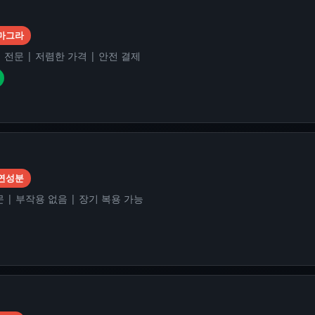
마그라
전문 | 저렴한 가격 | 안전 결제
연성분
 | 부작용 없음 | 장기 복용 가능