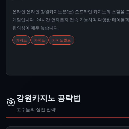
온라인 온라인 강원카지노은(는) 오프라인 카지노의 스릴을 
게임입니다. 24시간 언제든지 접속 가능하며 다양한 테이블과
편의성이 매우 높습니다.
카지노
카지노
카지노월드
강원카지노 공략법
🎯
고수들의 실전 전략