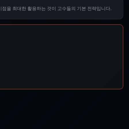
 이점을 최대한 활용하는 것이 고수들의 기본 전략입니다.