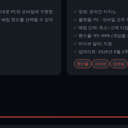
그대로 PC와 모바일에 구현한
✅ 장르: 온라인 카지노
 베팅 한도를 선택할 수 있어
✅ 플랫폼: PC · 모바일 모두
✅ 베팅 단위: 최소~고액 다
✅ 환수율: 95~99% (게임별
✅ 라이브 딜러: 지원
✅ 업데이트: 2026년 8월 2
환수율
라이브
모바일