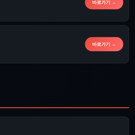
바로가기 →
바로가기 →