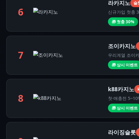
라카지노
슬
6
신규가입 첫충 3
🎁 첫충 30%
조이카지노
7
우리계열 조이카
🎁 상시 이벤트
k88카지노
8
첫·매충전 5~10
🎁 상시 이벤트
라이징슬롯