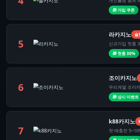
4
개인롤링 콤프 0
🎁 가입 쿠폰
라카지노
슬
5
신규가입 첫충 3
🎁 첫충 30%
조이카지노
6
우리계열 조이카
🎁 상시 이벤트
k88카지노
7
첫·매충전 5~10