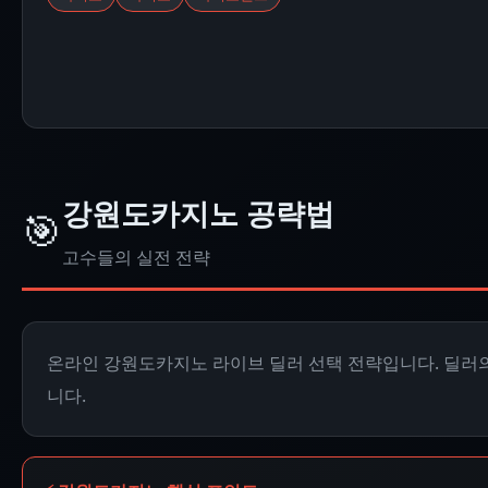
강원도카지노 공략법
🎯
고수들의 실전 전략
온라인 강원도카지노 라이브 딜러 선택 전략입니다. 딜러의
니다.