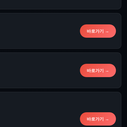
바로가기 →
바로가기 →
바로가기 →