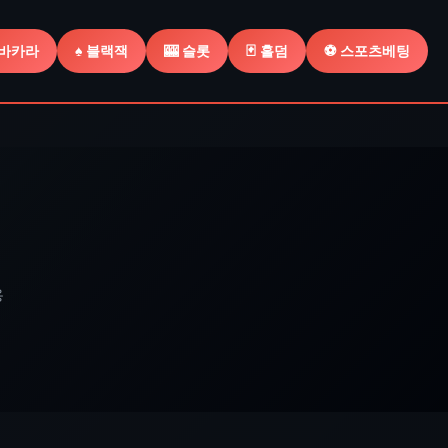
 바카라
♠️ 블랙잭
🎰 슬롯
🃏 홀덤
⚽ 스포츠베팅
용