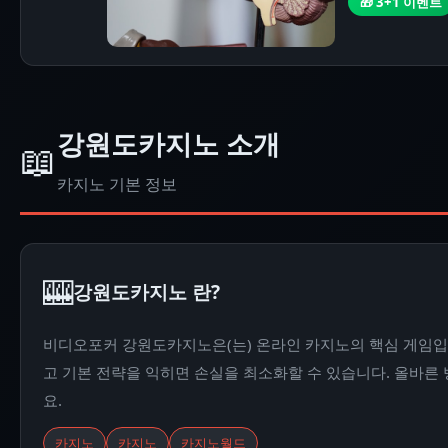
🎁 3+1 이벤트
강원도카지노 소개
📖
카지노 기본 정보
🎰
강원도카지노 란?
비디오포커 강원도카지노은(는) 온라인 카지노의 핵심 게임입
고 기본 전략을 익히면 손실을 최소화할 수 있습니다. 올바른
요.
카지노
카지노
카지노월드