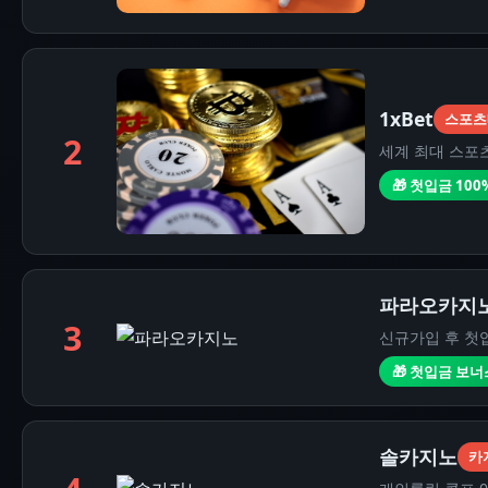
1xBet
스포츠
2
세계 최대 스포츠
🎁 첫입금 100
파라오카지
3
신규가입 후 첫입
🎁 첫입금 보너
솔카지노
카