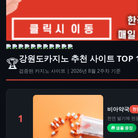
강원도카지노 추천 사이트 TOP 
🏆
검증된 카지노 사이트 | 2026년 8월 2주차 기준
비아약국
천
1
천연 발기제 전문
🎁 샘플 증정