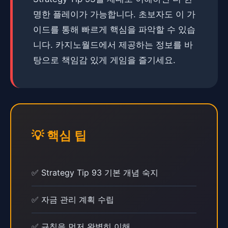
명한 플레이가 가능합니다. 초보자도 이 가
이드를 통해 빠르게 핵심을 파악할 수 있습
니다. ​카지노월드에서 제공하는 정보를 바
탕으로 책임감 있게 게임을 즐기세요.
💡 핵심 팁
✅ Strategy Tip 93 기본 개념 숙지
✅ 자금 관리 계획 수립
✅ 규칙을 먼저 완벽히 이해