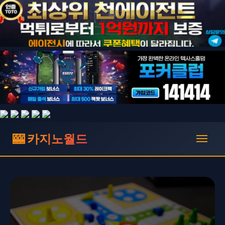
🎰 카지노월드