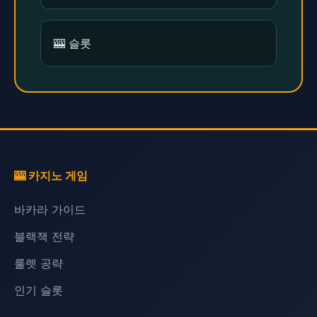
🎰 슬롯
🎰 카지노 게임
바카라 가이드
블랙잭 전략
룰렛 공략
인기 슬롯