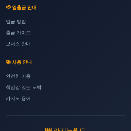
💳 입출금 안내
입금 방법
출금 가이드
보너스 안내
📚 사용 안내
안전한 이용
책임감 있는 도박
카지노 용어
🎰 카지노월드