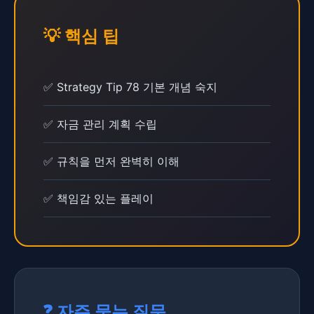
💡 핵심 팁
✅ Strategy Tip 78 기본 개념 숙지
✅ 자금 관리 계획 수립
✅ 규칙을 먼저 완벽히 이해
✅ 책임감 있는 플레이
❓ 자주 묻는 질문