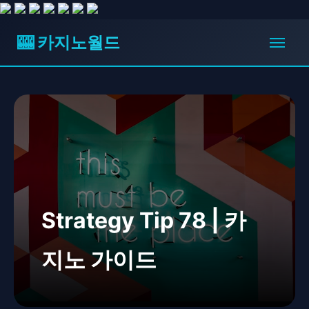
🎰 카지노월드
Strategy Tip 78 | 카
지노 가이드