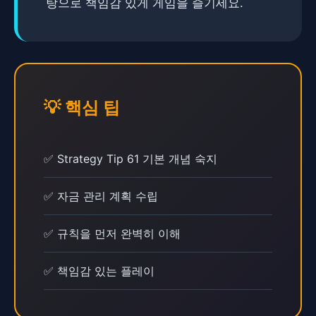
탕으로 책임감 있게 게임을 즐기세요.
💡 핵심 팁
✅ Strategy Tip 61 기본 개념 숙지
✅ 자금 관리 계획 수립
✅ 규칙을 먼저 완벽히 이해
✅ 책임감 있는 플레이