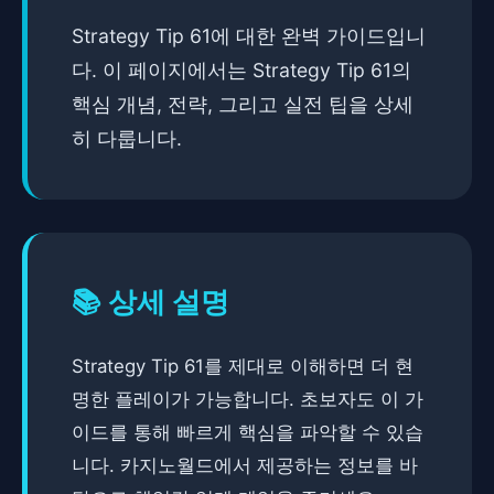
Strategy Tip 61에 대한 완벽 가이드입니
다. ​이 페이지에서는 Strategy Tip 61의
핵심 개념, 전략, 그리고 실전 팁을 상세
히 다룹니다.
📚 상세 설명
Strategy Tip 61를 제대로 이해하면 더 현
명한 플레이가 가능합니다. ​초보자도 이 가
이드를 통해 빠르게 핵심을 파악할 수 있습
니다. 카지노월드에서 제공하는 정보를 바