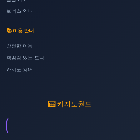
보너스 안내
📚 이용 안내
안전한 이용
책임감 있는 도박
카지노 용어
🎰 카지노월드