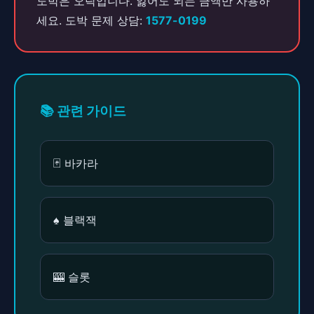
도박은 오락입니다. ​잃어도 되는 금액만 사용하
세요. 도박 문제 상담:
1577-0199
📚 관련 가이드
🃏 바카라
♠️ 블랙잭
🎰 슬롯