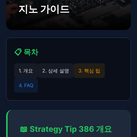
지노 가이드
📋 목차
1. 개요
2. ​​상세 설명
3. ​​핵심 팁
4. ​​FAQ
📖 Strategy Tip 386 개요