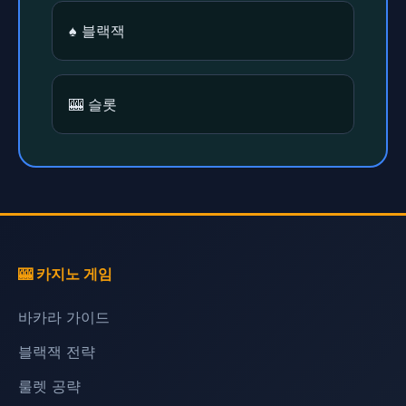
♠️ 블랙잭
🎰 슬롯
🎰 카지노 게임
바카라 가이드
블랙잭 전략
룰렛 공략