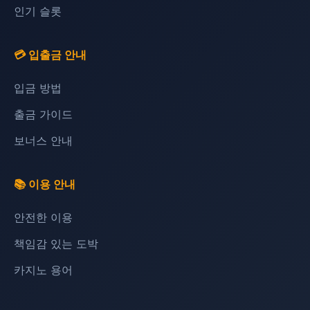
인기 슬롯
💳 입출금 안내
입금 방법
출금 가이드
보너스 안내
📚 이용 안내
안전한 이용
책임감 있는 도박
카지노 용어