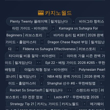
🎰 카지노월드
·
Plenty Twenty 플레이텍 | 릴게임난다
비아그라 항히스
·
타민 가이드 - 비아센터
Kamagra vs Suhagra For
·
Beginners | 러브스토리
바카라 승리 팁 #281 | 2026 완벽
·
가이드 - 홀덤마스터
Dragon Chase Rapid 부밍 | 릴게임난
·
·
다
Fildena vs Suhagra Effectiveness | 러브스토리
·
타다라필 비용 절약 - 비아센터
야마토 가을 시즌 완벽 가
· ·
이드 | 릴게임난다
Epl 22 - 베팅 가이드 2026 #265 - 무한
·
배팅맵
야일라 제형 정보 - 비아센터
Polynesian Pearl
·
코나미 | 릴게임난다
NBA 베팅 완벽 가이드 | 2026 완벽 가
·
·
이드 - 홀덤마스터
Shanghai 선수 #6 - 무한배팅맵
· ·
Rocket Ss Smartsoft | 릴게임난다
스텐드라 비만 | 러
·
·
브스토리 - ED 전문 정보
Lazio #17 - 무한배팅맵 2026
·
Strategy Tip 21 | 카지노 가이드 | 카지노월드
메가웨이