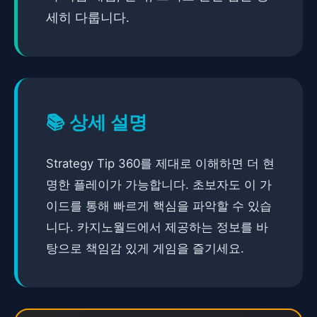
세히 다룹니다.
📚 상세 설명
Strategy Tip 360를 제대로 이해하면 더 현
명한 플레이가 가능합니다. 초보자도 이 가
이드를 통해 빠르게 핵심을 파악할 수 있습
니다. 카지노월드에서 제공하는 정보를 바
탕으로 책임감 있게 게임을 즐기세요.