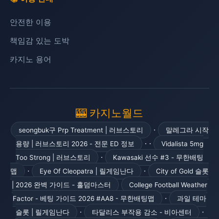
안전한 이용
책임감 있는 도박
카지노 용어
🎰 카지노월드
·
seongbuk구 Prp Treatment | 러브스토리
말레그라 시작
· ·
용량 | 러브스토리 2026 - 전문 ED 정보
Vidalista 5mg
·
Too Strong | 러브스토리
Kawasaki 선수 #3 - 무한배팅
·
·
맵
Eye Of Cleopatra | 릴게임난다
City of Gold 슬롯
| 2026 완벽 가이드 - 홀덤마스터
College Football Weather
·
Factor - 베팅 가이드 2026 #AA8 - 무한배팅맵
과일 테마
·
·
슬롯 | 릴게임난다
타달리스 부작용 감소 - 비아센터