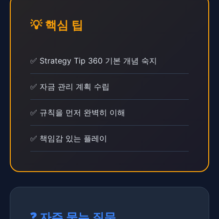
💡 핵심 팁
✅ Strategy Tip 360 기본 개념 숙지
✅ 자금 관리 계획 수립
✅ 규칙을 먼저 완벽히 이해
✅ 책임감 있는 플레이
❓ 자주 묻는 질문