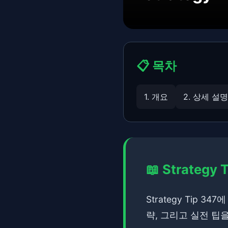
📋 목차
1. 개요
2. ​​상세 설명
📖 Strategy
Strategy Tip 3
략, 그리고 실전 팁