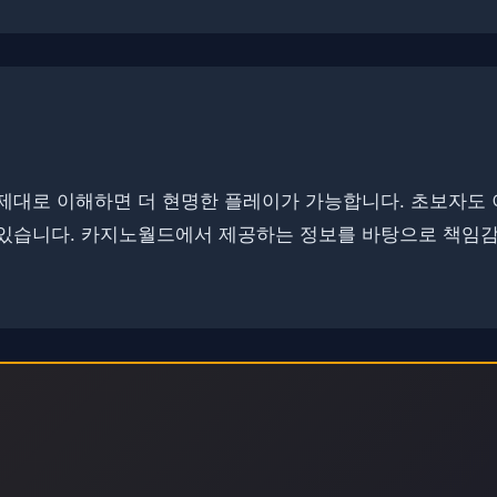
347를 제대로 이해하면 더 현명한 플레이가 가능합니다. ​​초보자
 있습니다. ​​카지노월드에서 제공하는 정보를 바탕으로 책임