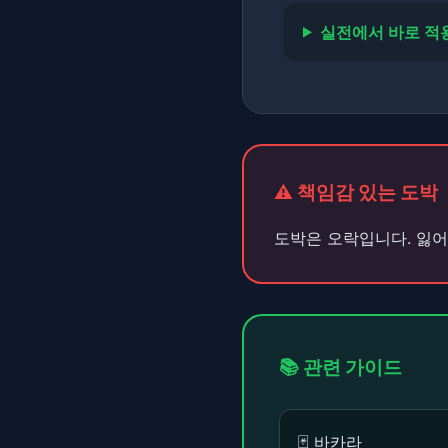
실전에서 바로 적
⚠️ 책임감 있는 도박
도박은 오락입니다. 잃어도
📚 관련 가이드
🃏 바카라