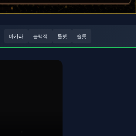
바카라
블랙잭
룰렛
슬롯