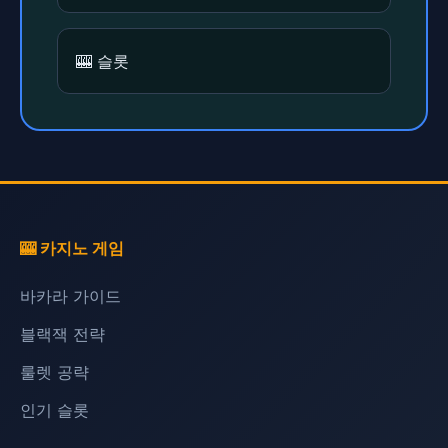
🎰 슬롯
🎰 카지노 게임
바카라 가이드
블랙잭 전략
룰렛 공략
인기 슬롯