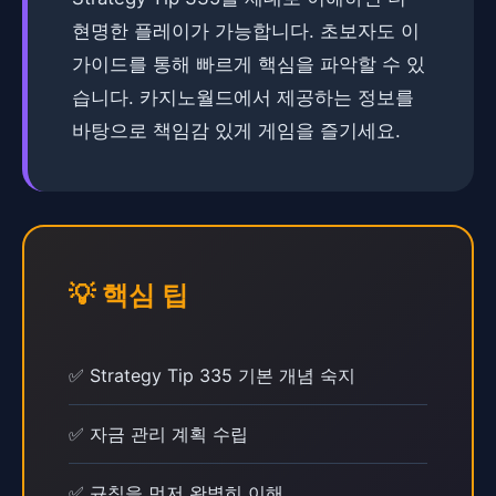
현명한 플레이가 가능합니다. ​​초보자도 이
가이드를 통해 빠르게 핵심을 파악할 수 있
습니다. ​​카지노월드에서 제공하는 정보를
바탕으로 책임감 있게 게임을 즐기세요.
💡 핵심 팁
✅ Strategy Tip 335 기본 개념 숙지
✅ 자금 관리 계획 수립
✅ 규칙을 먼저 완벽히 이해