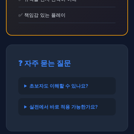
✅ 책임감 있는 플레이
❓ 자주 묻는 질문
초보자도 이해할 수 있나요?
실전에서 바로 적용 가능한가요?