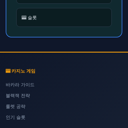
🎰 슬롯
🎰 카지노 게임
바카라 가이드
블랙잭 전략
룰렛 공략
인기 슬롯