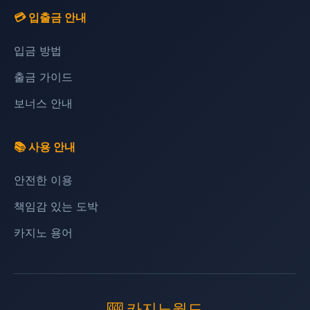
💳 입출금 안내
입금 방법
출금 가이드
보너스 안내
📚 사용 안내
안전한 이용
책임감 있는 도박
카지노 용어
🎰 카지노월드