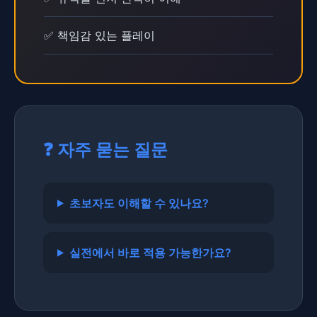
✅ 책임감 있는 플레이
❓ 자주 묻는 질문
초보자도 이해할 수 있나요?
실전에서 바로 적용 가능한가요?