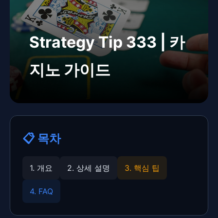
Strategy Tip 333 | 카
지노 가이드
📋 목차
1. ​개요
2. 상세 설명
3. ​​핵심 팁
4. ​​FAQ