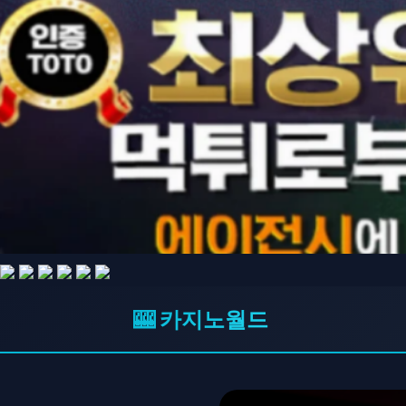
🎰 카지노월드