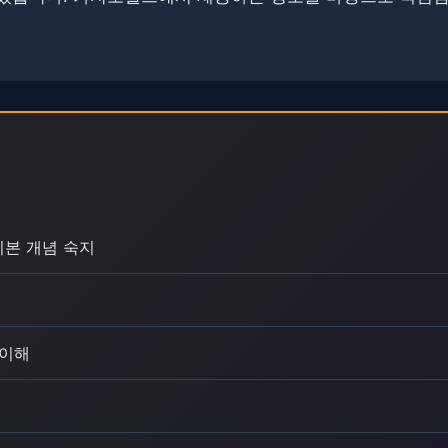
8 기본 개념 숙지
 이해