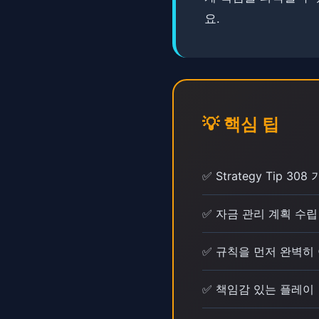
요.
💡 핵심 팁
✅ Strategy Tip 30
✅ 자금 관리 계획 수립
✅ 규칙을 먼저 완벽히
✅ 책임감 있는 플레이