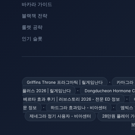
바카라 가이드
블랙잭 전략
룰렛 공략
인기 슬롯
·
Griffins Throne 프라그마틱 | 릴게임난다
카마그라 
·
플러스 2026 | 릴게임난다
Dongducheon Hormone 
·
베르타 효과 후기 | 러브스토리 2026 - 전문 ED 정보
·
·
문 정보
하드그라 효과있나 - 비아센터
엠빅스 
제네그라 정기 사용자 - 비아센터
28만원 플레이 가