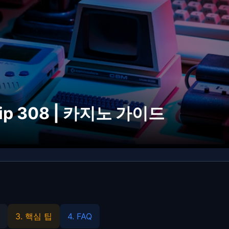
 Tip 308 | 카지노 가이드
3. ​​핵심 팁
4. FAQ