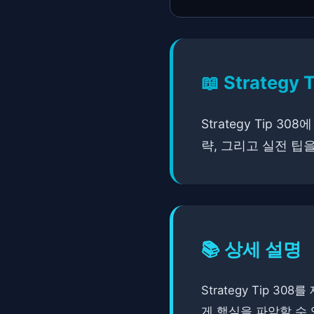
📖 Strategy
Strategy Tip 3
략, 그리고 실전 팁
📚 상세 설명
Strategy Tip
게 핵심을 파악할 수