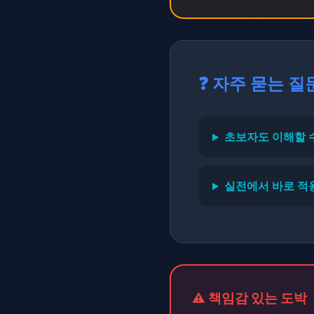
❓ 자주 묻는 질
초보자도 이해할 
실전에서 바로 적
⚠️ 책임감 있는 도박