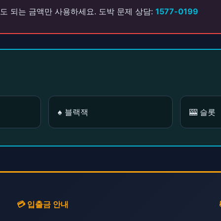
 되는 금액만 사용하세요. ​​도박 문제 상담:
1577-0199
♠️ 블랙잭
🎰 슬롯
💳 입출금 안내