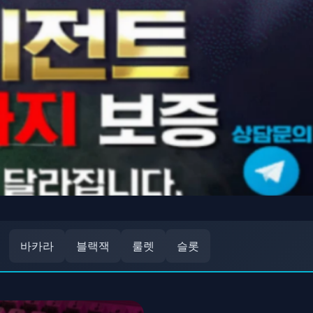
바카라
블랙잭
룰렛
슬롯