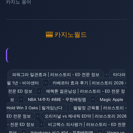
카지노 용어
🎰 카지노월드
·
파워그라 일관효과 | 러브스토리 - ED 전문 정보
타다라
·
필 1년 - 비아센터
카베르타 효과 후기 | 러브스토리 2026 -
·
전문 ED 정보
에렉톤 젊은남성 | 러브스토리 - ED 전문 정
·
·
보
NBA 14주차 #88E - 무한배팅맵
Magic Apple
Hold Win 3 Oaks | 릴게임난다
팔팔정 근육통 | 러브스토리 -
·
ED 전문 정보
오리지널 vs 제네릭 ED약 | 러브스토리 2026
·
- 전문 ED 정보
비고렉스 의사평가 | 러브스토리 - ED 전문
·
·
정보
Yokohama 선수 #14 - 무한배팅맵
Viagra vs