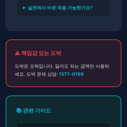
실전에서 바로 적용 가능한가요?
⚠️ 책임감 있는 도박
도박은 오락입니다. ​잃어도 되는 금액만 사용하
세요. 도박 문제 상담:
1577-0199
📚 관련 가이드