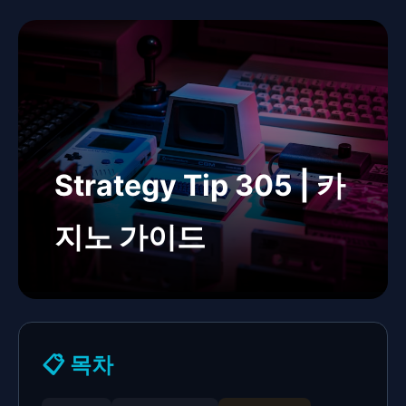
Strategy Tip 305 | 카
지노 가이드
📋 목차