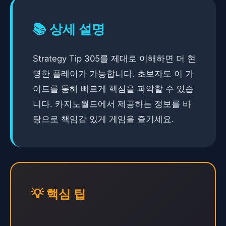
📚 상세 설명
Strategy Tip 305를 제대로 이해하면 더 현
명한 플레이가 가능합니다. ​초보자도 이 가
이드를 통해 빠르게 핵심을 파악할 수 있습
니다. ​카지노월드에서 제공하는 정보를 바
탕으로 책임감 있게 게임을 즐기세요.
💡 핵심 팁