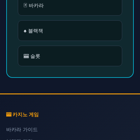
🃏 바카라
♠️ 블랙잭
🎰 슬롯
🎰 카지노 게임
바카라 가이드