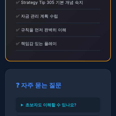
✅ Strategy Tip 305 기본 개념 숙지
✅ 자금 관리 계획 수립
✅ 규칙을 먼저 완벽히 이해
✅ 책임감 있는 플레이
❓ 자주 묻는 질문
초보자도 이해할 수 있나요?