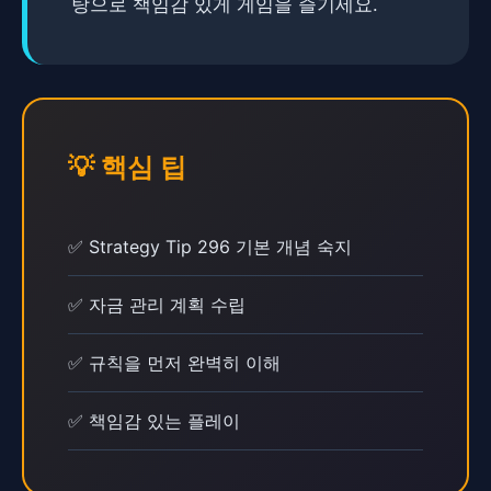
탕으로 책임감 있게 게임을 즐기세요.
💡 핵심 팁
✅ Strategy Tip 296 기본 개념 숙지
✅ 자금 관리 계획 수립
✅ 규칙을 먼저 완벽히 이해
✅ 책임감 있는 플레이