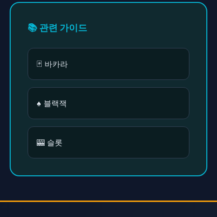
📚 관련 가이드
🃏 바카라
♠️ 블랙잭
🎰 슬롯