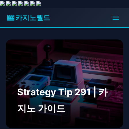
🎰 카지노월드
Strategy Tip 291 | 카
지노 가이드