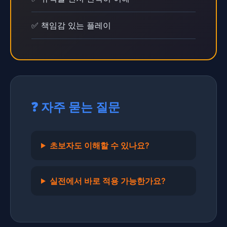
✅ 책임감 있는 플레이
❓ 자주 묻는 질문
초보자도 이해할 수 있나요?
실전에서 바로 적용 가능한가요?