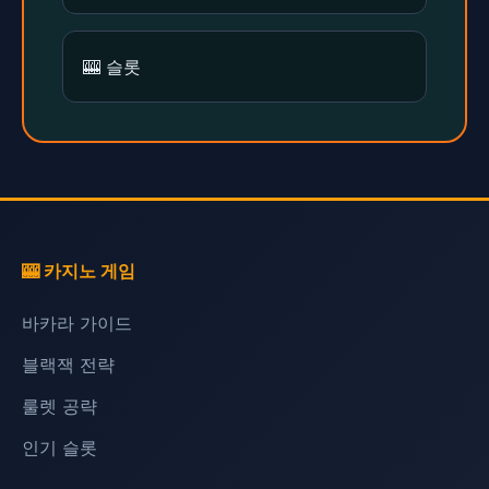
🎰 슬롯
🎰 카지노 게임
바카라 가이드
블랙잭 전략
룰렛 공략
인기 슬롯