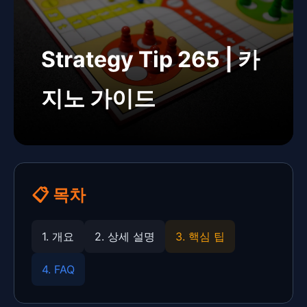
Strategy Tip 265 | 카
지노 가이드
📋 목차
1. ​개요
2. ​​상세 설명
3. 핵심 팁
4. ​FAQ