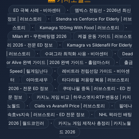
·
ED 극복 사례 - 비아센터
엠빅스 전립선 - 2026년 최신
·
정보 | 러브스토리
Stendra vs Cenforce For Elderly | 러브
·
·
스토리
Kamagra 100mg With Food | 러브스토리
Milan #1 - 무한배팅맵 2026
케겔 운동 가이드 | 러브스토
·
리 2026 - 전문 ED 정보
Kamagra vs Sildenafil For Elderly
·
·
| 러브스토리
수퍼그라 최적화 사용 - 비아센터
Dead
·
or Alive 완벽 가이드 | 2026 완벽 가이드 - 홀덤마스터
출금
·
Speed | 릴게임난다
레비트라 전립선암 가이드 - 비아센
·
터
야마토새우
타다라필 저용량 복용 | 러브스토리
·
2026 - 전문 ED 정보
쿠데나필 중독 | 러브스토리 - ED 전
·
문 정보
카지노 게임 비교 | 하우스엣지·RTP·변동성 | 카지
·
·
노월드
Cialis vs Avanafil Price | 러브스토리
필데나
·
속효vs지속 | 러브스토리 - ED 전문 정보
NHL 퍽라인 배팅
·
2026 | 월드코인러
카지노 게임 제작사 총정리 | 카지노월
드 2026