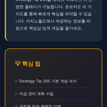
명한 플레이가 가능합니다. ​초보자도 이 가
이드를 통해 빠르게 핵심을 파악할 수 있습
니다. ​카지노월드에서 제공하는 정보를 바
탕으로 책임감 있게 게임을 즐기세요.
💡 핵심 팁
✅ Strategy Tip 265 기본 개념 숙지
✅ 자금 관리 계획 수립
✅ 규칙을 먼저 완벽히 이해