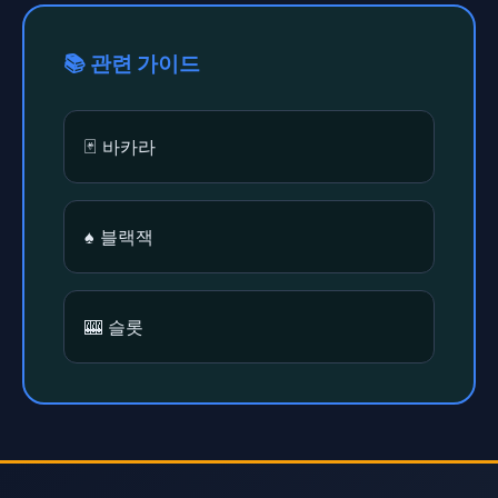
📚 관련 가이드
🃏 바카라
♠️ 블랙잭
🎰 슬롯