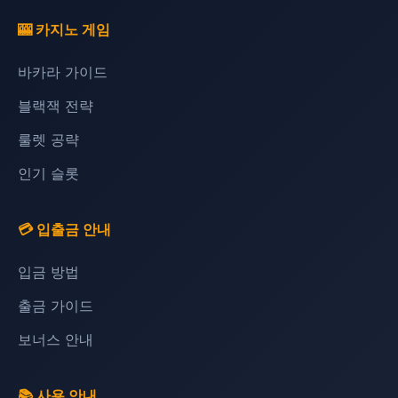
🎰 카지노 게임
바카라 가이드
블랙잭 전략
룰렛 공략
인기 슬롯
💳 입출금 안내
입금 방법
출금 가이드
보너스 안내
📚 사용 안내