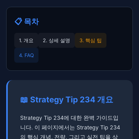
📋 목차
1. 개요
2. 상세 설명
3. ​​핵심 팁
4. ​​FAQ
📖 Strategy Tip 234 개요
Strategy Tip 234에 대한 완벽 가이드입
니다. 이 페이지에서는 Strategy Tip 234
의 핵심 개념, 전략, 그리고 실전 팁을 상