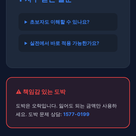
초보자도 이해할 수 있나요?
실전에서 바로 적용 가능한가요?
⚠️ 책임감 있는 도박
도박은 오락입니다. ​잃어도 되는 금액만 사용하
세요. ​도박 문제 상담:
1577-0199