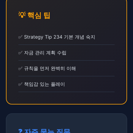
💡 핵심 팁
✅ Strategy Tip 234 기본 개념 숙지
✅ 자금 관리 계획 수립
✅ 규칙을 먼저 완벽히 이해
✅ 책임감 있는 플레이
❓ 자주 묻는 질문