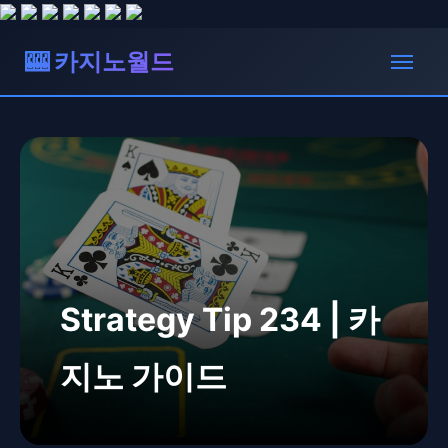
🎰 카지노월드
Strategy Tip 234 | 카
지노 가이드