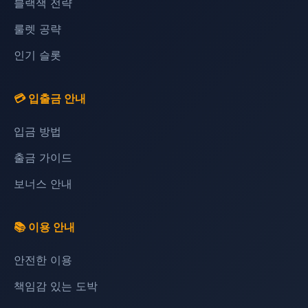
블랙잭 전략
룰렛 공략
인기 슬롯
💳 입출금 안내
입금 방법
출금 가이드
보너스 안내
📚 이용 안내
안전한 이용
책임감 있는 도박