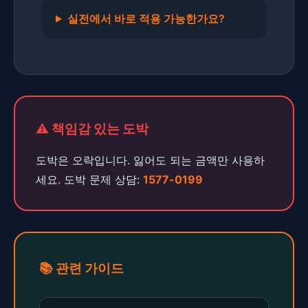
실전에서 바로 적용 가능한가요?
⚠️ 책임감 있는 도박
도박은 오락입니다. ​잃어도 되는 금액만 사용하
세요. 도박 문제 상담:
1577-0199
📚 관련 가이드