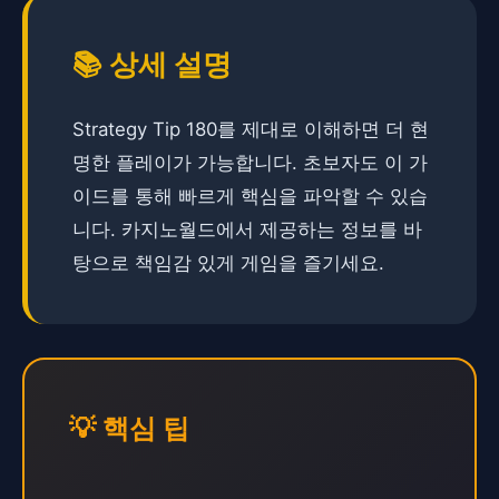
📚 상세 설명
Strategy Tip 180를 제대로 이해하면 더 현
명한 플레이가 가능합니다. ​​초보자도 이 가
이드를 통해 빠르게 핵심을 파악할 수 있습
니다. 카지노월드에서 제공하는 정보를 바
탕으로 책임감 있게 게임을 즐기세요.
💡 핵심 팁