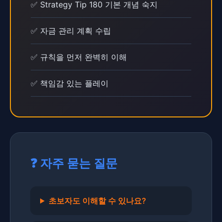
✅ Strategy Tip 180 기본 개념 숙지
✅ 자금 관리 계획 수립
✅ 규칙을 먼저 완벽히 이해
✅ 책임감 있는 플레이
❓ 자주 묻는 질문
초보자도 이해할 수 있나요?