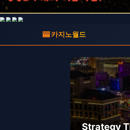
🎰 카지노월드
Strategy