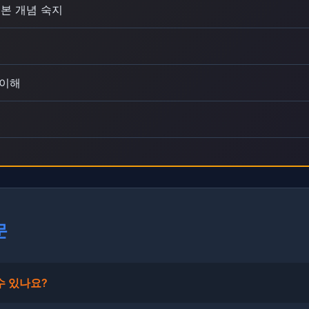
0 기본 개념 숙지
 이해
문
수 있나요?