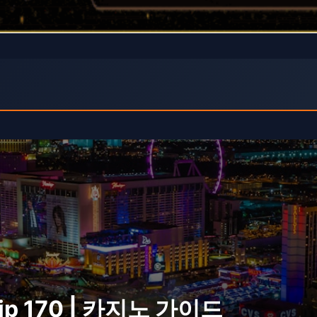
 Tip 170 | 카지노 가이드