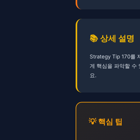
📚 상세 설명
Strategy Tip 
게 핵심을 파악할 수
요.
💡 핵심 팁