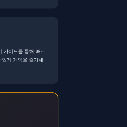
도 이 가이드를 통해 빠르
감 있게 게임을 즐기세