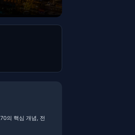
 170의 핵심 개념, 전