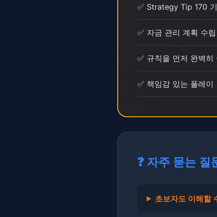
✅ Strategy Tip 17
✅ 자금 관리 계획 수립
✅ 규칙을 먼저 완벽히
✅ 책임감 있는 플레이
❓ 자주 묻는 질
초보자도 이해할 