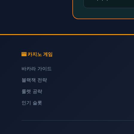
🎰 카지노 게임
바카라 가이드
블랙잭 전략
룰렛 공략
인기 슬롯