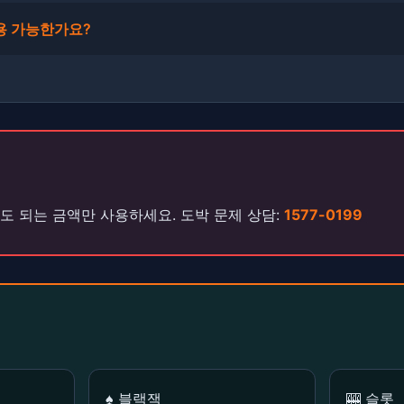
용 가능한가요?
 되는 금액만 사용하세요. ​​도박 문제 상담:
1577-0199
♠️ 블랙잭
🎰 슬롯