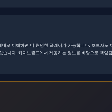
170를 제대로 이해하면 더 현명한 플레이가 가능합니다. ​​초보자
 있습니다. ​​카지노월드에서 제공하는 정보를 바탕으로 책임