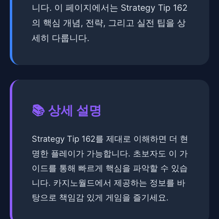
니다. 이 페이지에서는 Strategy Tip 162
의 핵심 개념, 전략, 그리고 실전 팁을 상
세히 다룹니다.
📚 상세 설명
Strategy Tip 162를 제대로 이해하면 더 현
명한 플레이가 가능합니다. ​초보자도 이 가
이드를 통해 빠르게 핵심을 파악할 수 있습
니다. ​​카지노월드에서 제공하는 정보를 바
탕으로 책임감 있게 게임을 즐기세요.