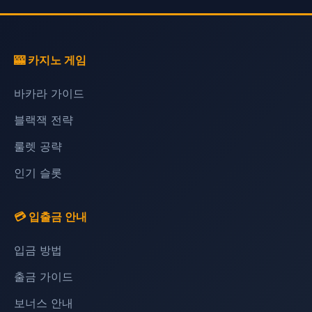
🎰 카지노 게임
바카라 가이드
블랙잭 전략
룰렛 공략
인기 슬롯
💳 입출금 안내
입금 방법
출금 가이드
보너스 안내