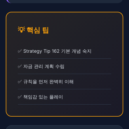
💡 핵심 팁
✅ Strategy Tip 162 기본 개념 숙지
✅ 자금 관리 계획 수립
✅ 규칙을 먼저 완벽히 이해
✅ 책임감 있는 플레이