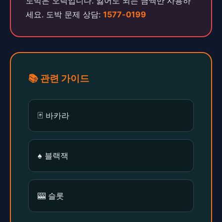
도박은 오락입니다. ​​잃어도 되는 금액만 사용하
세요. ​도박 문제 상담:
1577-0199
📚 관련 가이드
🃏 바카라
♠️ 블랙잭
🎰 슬롯