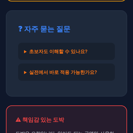
❓ 자주 묻는 질문
초보자도 이해할 수 있나요?
실전에서 바로 적용 가능한가요?
⚠️ 책임감 있는 도박