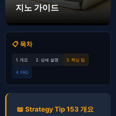
지노 가이드
📋 목차
1. ​​개요
2. ​상세 설명
3. 핵심 팁
4. ​FAQ
📖 Strategy Tip 153 개요