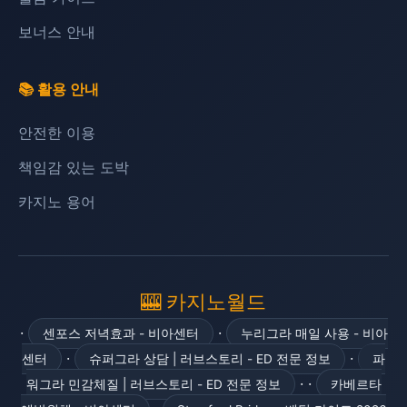
보너스 안내
📚 활용 안내
안전한 이용
책임감 있는 도박
카지노 용어
🎰 카지노월드
·
·
센포스 저녁효과 - 비아센터
누리그라 매일 사용 - 비아
·
·
센터
슈퍼그라 상담 | 러브스토리 - ED 전문 정보
파
· ·
워그라 민감체질 | 러브스토리 - ED 전문 정보
카베르타