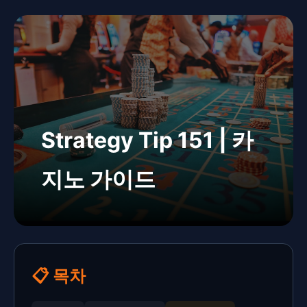
Strategy Tip 151 | 카
지노 가이드
📋 목차