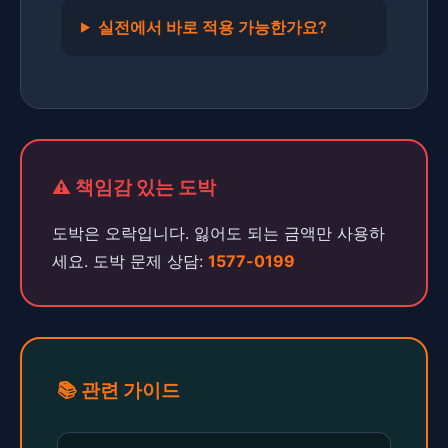
실전에서 바로 적용 가능한가요?
⚠️ 책임감 있는 도박
도박은 오락입니다. ​​잃어도 되는 금액만 사용하
세요. ​도박 문제 상담:
1577-0199
📚 관련 가이드