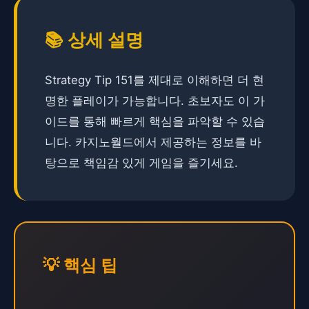
📚 상세 설명
Strategy Tip 151를 제대로 이해하면 더 현
명한 플레이가 가능합니다. 초보자도 이 가
이드를 통해 빠르게 핵심을 파악할 수 있습
니다. 카지노월드에서 제공하는 정보를 바
탕으로 책임감 있게 게임을 즐기세요.
💡 핵심 팁